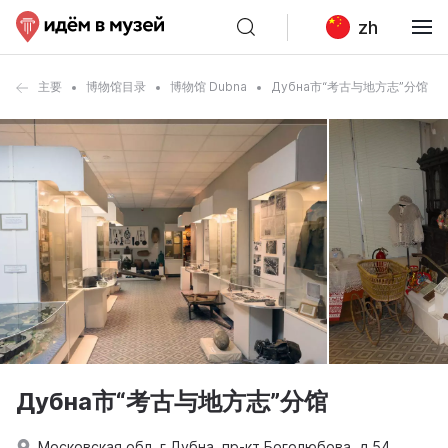
zh
主要
博物馆目录
博物馆 Dubna
Дубна市“考古与地方志”分馆
Дубна市“考古与地方志”分馆
Московская обл, г Дубна, пр-кт Боголюбова, д 54