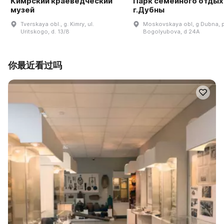
Кимрский краеведческий
Парк семейного отдых
музей
г.Дубны
Tverskaya obl., g. Kimry, ul.
Moskovskaya obl, g Dubna, p
Uritskogo, d. 13/8
Bogolyubova, d 24A
你最近看过吗