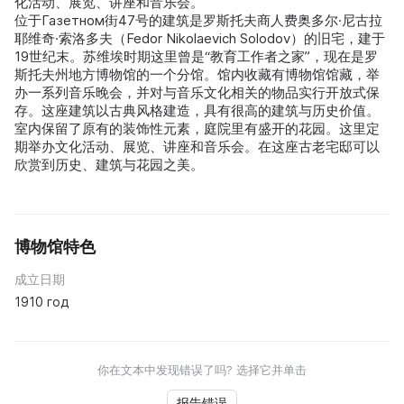
化活动、展览、讲座和音乐会。
位于Газетном街47号的建筑是罗斯托夫商人费奥多尔·尼古拉
耶维奇·索洛多夫（Fedor Nikolaevich Solodov）的旧宅，建于
19世纪末。苏维埃时期这里曾是“教育工作者之家”，现在是罗
斯托夫州地方博物馆的一个分馆。馆内收藏有博物馆馆藏，举
办一系列音乐晚会，并对与音乐文化相关的物品实行开放式保
存。这座建筑以古典风格建造，具有很高的建筑与历史价值。
室内保留了原有的装饰性元素，庭院里有盛开的花园。这里定
期举办文化活动、展览、讲座和音乐会。在这座古老宅邸可以
欣赏到历史、建筑与花园之美。
博物馆特色
成立日期
1910 год
你在文本中发现错误了吗? 选择它并单击
报告错误