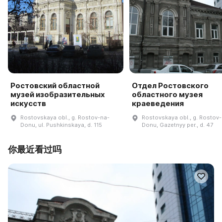
Ростовский областной
Отдел Ростовского
музей изобразительных
областного музея
искусств
краеведения
Rostovskaya obl., g. Rostov-na-
Rostovskaya obl., g. Rostov
Donu, ul. Pushkinskaya, d. 115
Donu, Gazetnyy per., d. 47
你最近看过吗