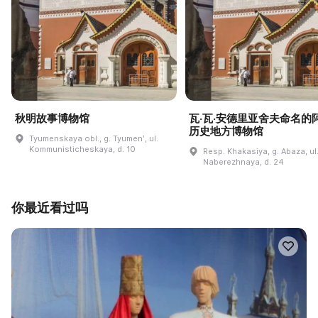
秋明故事博物馆
瓦·瓦·安德里亚舍夫命名的
历史地方博物馆
Tyumenskaya obl., g. Tyumenʹ, ul.
Kommunisticheskaya, d. 10
Resp. Khakasiya, g. Abaza, ul
Naberezhnaya, d. 24
你最近看过吗