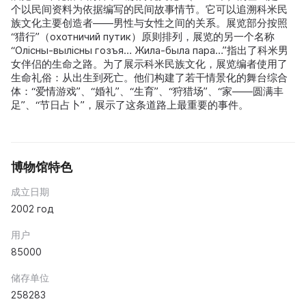
个以民间资料为依据编写的民间故事情节。它可以追溯科米民
族文化主要创造者——男性与女性之间的关系。展览部分按照
“猎行”（охотничий путик）原则排列，展览的另一个名称
“Олiсны-вылiсны гозъя… Жила-была пара…”指出了科米男
女伴侣的生命之路。为了展示科米民族文化，展览编者使用了
生命礼俗：从出生到死亡。他们构建了若干情景化的舞台综合
体：“爱情游戏”、“婚礼”、“生育”、“狩猎场”、“家——圆满丰
足”、“节日占卜”，展示了这条道路上最重要的事件。
博物馆特色
成立日期
2002 год
用户
85000
储存单位
258283