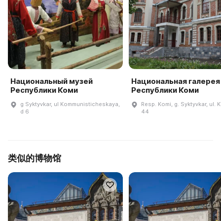
Национальный музей
Национальная галерея
Республики Коми
Республики Коми
g Syktyvkar, ul Kommunisticheskaya,
Resp. Komi, g. Syktyvkar, ul. K
d 6
44
类似的博物馆