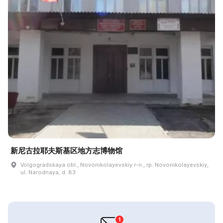
新尼古拉耶夫斯基区地方志博物馆
Volgogradskaya obl., Novonikolayevskiy r-n., rp. Novonikolayevskiy,
ul. Narodnaya, d. 83