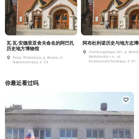
瓦·瓦·安德里亚舍夫命名的阿巴扎
阿布杜利诺历史与地方志博
历史地方博物馆
Orenburgskaya obl., g. Abdul
Abdulinskiy r-n., ul.
Resp. Khakasiya, g. Abaza, ul.
Kommunisticheskaya, d. 61
Naberezhnaya, d. 24
你最近看过吗