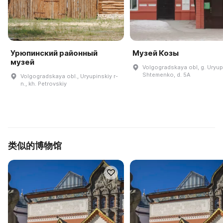
Урюпинский районный
Музей Козы
музей
Volgogradskaya obl, g. Uryupi
Shtemenko, d. 5A
Volgogradskaya obl., Uryupinskiy r-
n., kh. Petrovskiy
类似的博物馆