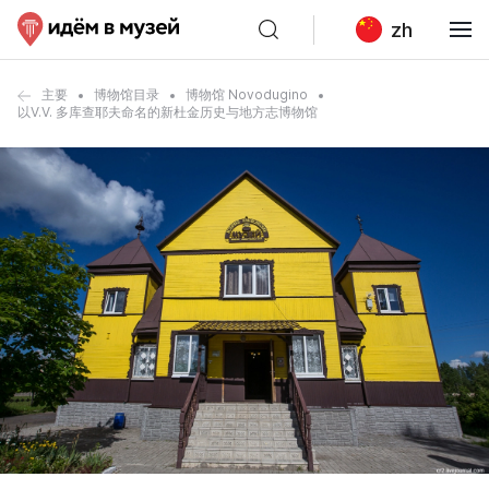
zh
主要
博物馆目录
博物馆 Novodugino
以V.V. 多库查耶夫命名的新杜金历史与地方志博物馆