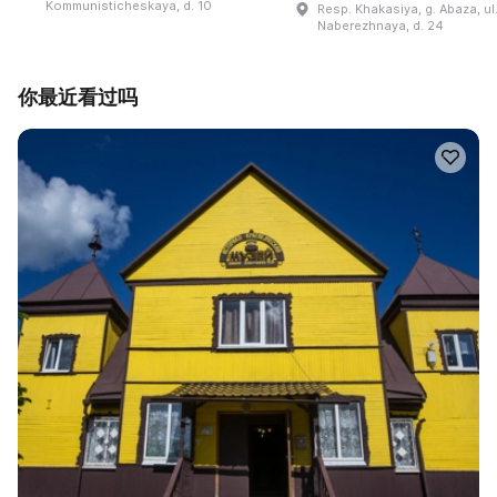
Kommunisticheskaya, d. 10
Resp. Khakasiya, g. Abaza, ul
Naberezhnaya, d. 24
你最近看过吗