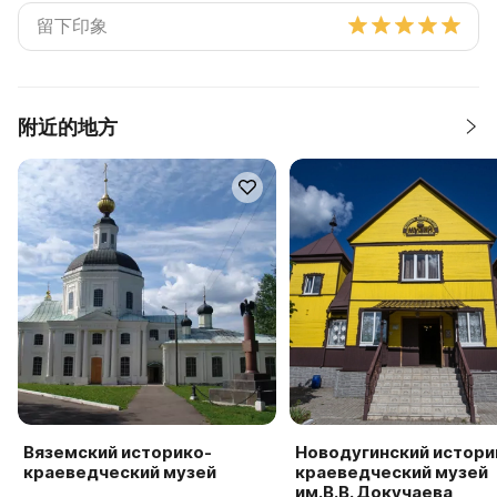
附近的地方
Вяземский историко-
Новодугинский истори
краеведческий музей
краеведческий музей
им.В.В. Докучаева