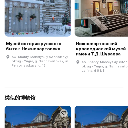
Музей истории русского
Нижневартовский
быта г. Нижневартовска
краеведческий музей
имени Т.Д. Шуваева
AO. Khanty-Mansiyskiy Avtonomnyy
okrug - Yugra, g. Nizhnevartovsk, ul.
ao. Khanty-Mansiyskiy Avto
Pervomayskaya, d. 15
okrug - Yugra, g. Nizhnevartov
Lenina, d 9 k 1
类似的博物馆