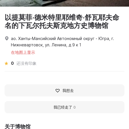
以提莫菲·德米特里耶维奇·舒瓦耶夫命
名的下瓦尔托夫斯克地方史博物馆
ао. Ханты-Мансийский Автономный округ - Югра, г.
Нижневартовск, ул. Ленина, д 9 к 1
在地图上显示
0
还没有印象
我想去
我已经走了
0
关于博物馆