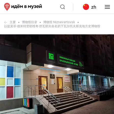
zh
主要
博物馆目录
博物馆 Niznevartovsk
以提莫菲·德米特里耶维奇·舒瓦耶夫命名的下瓦尔托夫斯克地方史博物馆