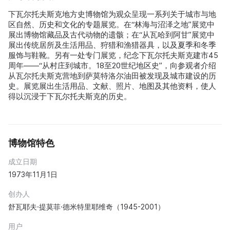
下瓦尔托夫斯克地方史博物馆为观众呈现一系列关于城市与地
区自然、历史和文化的专题展览。在“林海与沼泽之地”展览中
展出博物馆藏品及古代动物的遗骸；在“从瓦哈到阿甘”展览中
展出传统居所及生活用品、狩猎和渔猎器具，以及夏季和冬季
服饰与鞋靴。另有一处专门展览，纪念下瓦尔托夫斯克建市45
周年——“从村庄到城市。18至20世纪地区史”，向参观者介绍
从瓦尔托夫斯克营地到萨莫特洛尔油田被发现及城市建设的历
史。展览展出生活用品、文献、照片、地图及其他资料，使人
得以沉浸于下瓦尔托夫斯克的历史。
博物馆特色
成立日期
1973年11月1日
创办人
舒瓦耶夫·提莫菲·德米特里耶维奇（1945-2001）
用户