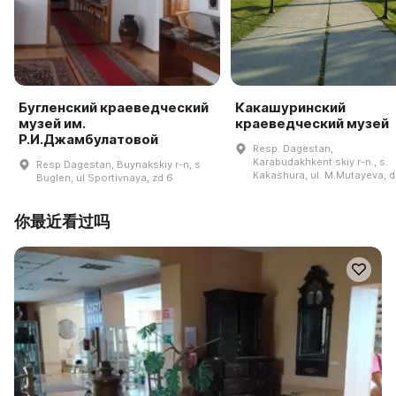
Бугленский краеведческий
Какашуринский
музей им.
краеведческий музей
Р.И.Джамбулатовой
Resp. Dagestan,
Karabudakhkent·skiy r-n., s.
Resp Dagestan, Buynakskiy r-n, s
Kakashura, ul. M.Mutayeva, d
Buglen, ul Sportivnaya, zd 6
你最近看过吗