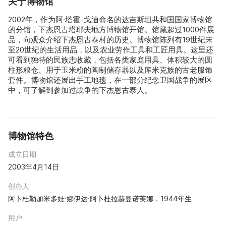
关于博物馆
2002年，作为阿·塔霍-戈迪命名的达吉斯坦共和国国家博物馆
的分馆，下杰恩古塔耶夫地方博物馆开馆。馆藏超过1000件展
品，向观众介绍下杰恩古泰村的历史。博物馆陈列有19世纪末
至20世纪的生活用品，以及农业劳作工具和工匠用具。这里还
可看到独特的民族志收藏，包括各类家庭用具、体积较大的圆
柱形粮仓、用于玉米粉的陶制储存器以及库米克族的古老服饰
套件。博物馆还展出手工地毯，在一部分纪念卫国战争的展区
中，可了解到参加过战争的下杰恩古泰人。
博物馆特色
成立日期
2003年4月14日
创办人
阿卜杜勒加米多娃·娜伊达·阿卜杜拉赫曼诺芙娜，1944年生
用户