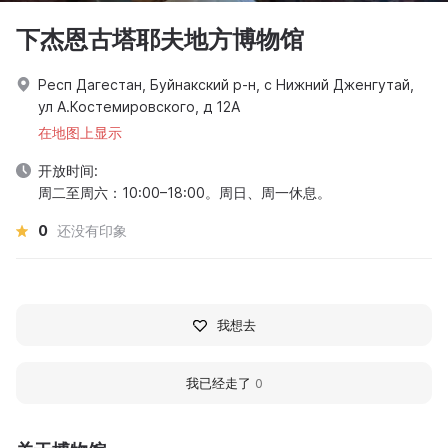
下杰恩古塔耶夫地方博物馆
Респ Дагестан, Буйнакский р-н, с Нижний Дженгутай,
ул А.Костемировского, д 12А
在地图上显示
开放时间:
周二至周六：10:00–18:00。周日、周一休息。
0
还没有印象
我想去
我已经走了
0