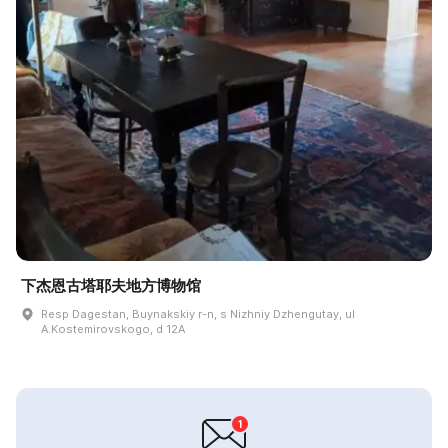
下杰恩古塔耶夫地方博物馆
Resp Dagestan, Buynakskiy r-n, s Nizhniy Dzhengutay, ul
A.Kostemirovskogo, d 12A