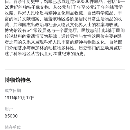
日。百余年历史中，馆藏已形成超过260000件藏品，包括16—
20世纪的独特圣像文物、从公元前1千年至公元2千年的钱币学
收藏、科米人民物质与精神文化用品收藏、自然科学藏品、丰
富的照片文献档案、涵盖该地区各阶层居民日常生活物品的收
藏、共和国杰出政治与社会人物及文化界人士的档案与收藏。
博物馆设有5个常设展览与一个展览厅。民族志部门以基于民间
传说材料的童话情节为基础，通过男性与女性这两位主要创造
者之间的关系来展现科米人民丰富的精神与物质文化。自然部
门介绍苔原与泰加林的动植物多样性。历史部门的互动展览讲
述了科米地区从古代直到20世纪末的历史。
博物馆特色
成立日期
1911年10月17日
用户
85000
储存单位