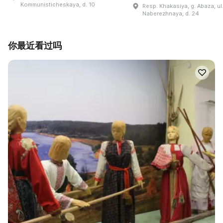
Kommunisticheskaya, d. 10
Resp. Khakasiya, g. Abaza, ul
Naberezhnaya, d. 24
你最近看过吗