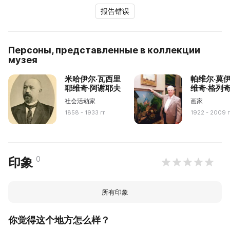
报告错误
Персоны, представленные в коллекции
музея
米哈伊尔·瓦西里
帕维尔·莫
耶维奇·阿谢耶夫
维奇·格列
社会活动家
画家
1858 - 1933 гг
1922 - 2009 г
0
印象
所有印象
你觉得这个地方怎么样？