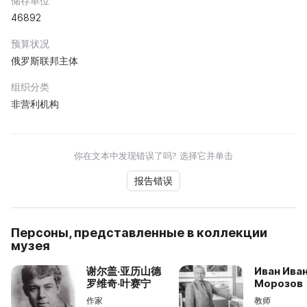
储存单位
46892
预算状况
俄罗斯联邦主体
组织分类
非营利机构
你在文本中发现错误了吗? 选择它并单击
报告错误
Персоны, представленные в коллекции
музея
谢尔盖·亚历山德
Иван Ива
罗维奇·叶赛宁
Морозов
作家
教师