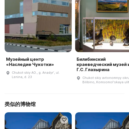
Музейный центр
Билибинский
«Наследие Чукотки»
краеведческий музей 
Г.С. Глазырина
Chukot·skiy AO., g. Anadyrʹ, ul.
Lenina, d. 23
Chukot·skiy avtonomnyy okru
Bilibino, Komsomolʹskaya uli
类似的博物馆