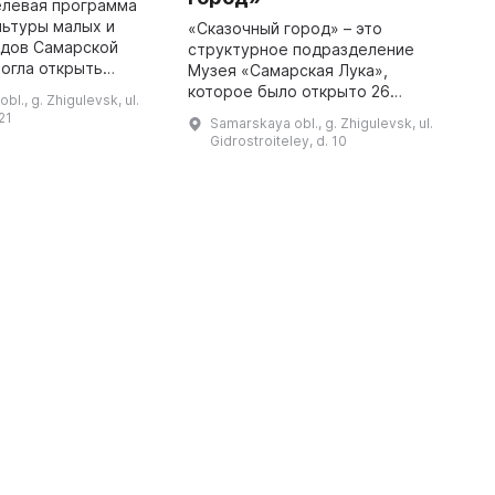
елевая программа
льтуры малых и
«Сказочный город» – это
В
одов Самарской
структурное подразделение
п
огла открыть
Музея «Самарская Лука»,
и
 центр «Народная
которое было открыто 26
Т
l., g. Zhigulevsk, ul.
ентре города
августа 2017 года в честь 65-
в
21
Samarskaya obl., g. Zhigulevsk, ul.
 Это помещение
летия Жигулевска. Здесь дети
«
Gidrostroiteley, d. 10
Дворца культуры ...
могут приобрести эстетические
Ж
знания, провес ...