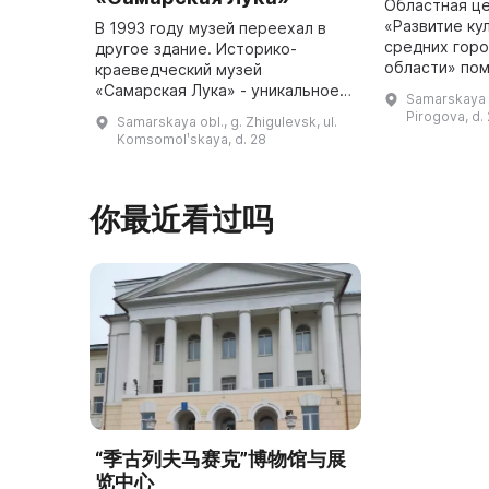
Областная ц
«Развитие ку
В 1993 году музей переехал в
средних гор
другое здание. Историко-
области» пом
краеведческий музей
выставочный
«Самарская Лука» - уникальное
Samarskaya ob
галерея» в ц
место, представляющее не
Pirogova, d. 
Samarskaya obl., g. Zhigulevsk, ul.
Жигулевска.
только природные
Komsomolʹskaya, d. 28
достопримечательности, но и
богатую историю и культурн ...
你最近看过吗
“季古列夫马赛克”博物馆与展
览中心