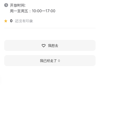
开放时间:
周一至周五：10:00—17:00
0
还没有印象
我想去
我已经走了
0
узейно-выставочный
Children's Art Gallery
омплекс «Жигулёвская
'Fairy Town'
озаика»