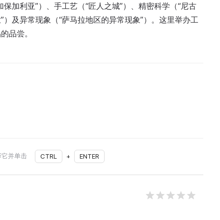
保加利亚”）、手工艺（“匠人之城”）、精密科学（“尼古
业”）及异常现象（“萨马拉地区的异常现象”）。这里举办工
品的品尝。
择它并单击
CTRL
+
ENTER