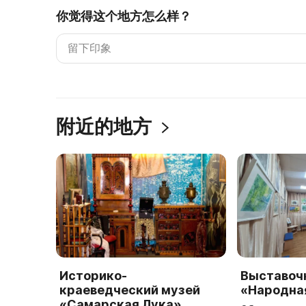
你觉得这个地方怎么样？
附近的地方
Историко-
Выставоч
краеведческий музей
«Народна
«Самарская Лука»