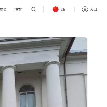
zh
展览
博客
入口