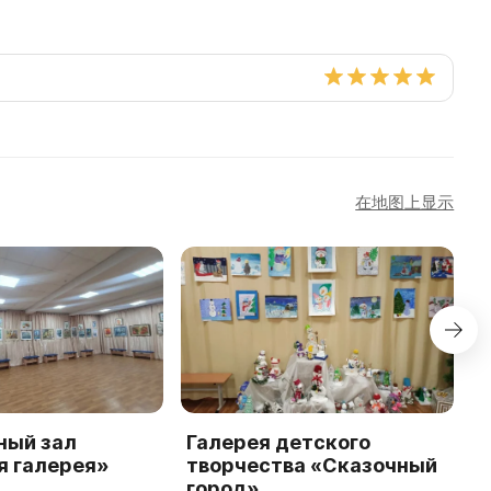
在地图上显示
ный зал
Галерея детского
М
я галерея»
творчества «Сказочный
к
город»
м