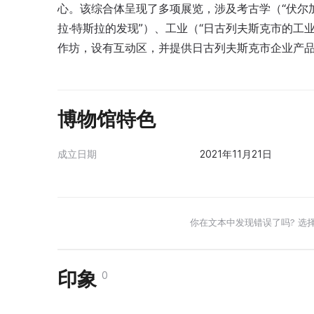
心。该综合体呈现了多项展览，涉及考古学（“伏尔加
拉·特斯拉的发现”）、工业（“日古列夫斯克市的工
作坊，设有互动区，并提供日古列夫斯克市企业产
博物馆特色
成立日期
2021年11月21日
你在文本中发现错误了吗? 选
印象
0