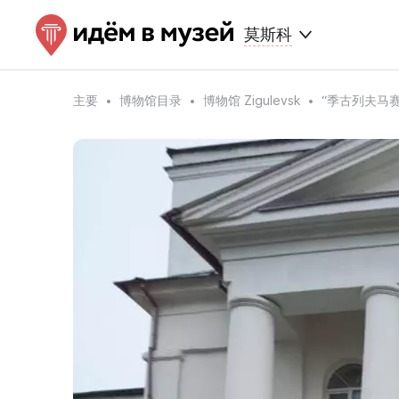
莫斯科
主要
博物馆目录
博物馆 Zigulevsk
“季古列夫马