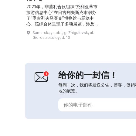
2021年，非营利合伙组织“托利亚蒂市
旅游信息中心”在日古列夫斯克市创办
了“季古列夫马赛克”博物馆与展览中
心。该综合体呈现了多项展览，涉及考
古学（“伏尔加保加利亚”）、手工艺
Samarskaya obl., g. Zhigulevsk, ul.
（“匠人之城”）、精密科学（“尼古拉·
Gidrostroiteley, d. 10
特斯拉的发现”）、工业（“日古列夫斯
克市的工业”）及异常现象（“萨马拉地
区的异常现象”）。这里举办工作坊，
设有互动区，并提供日古列夫斯克市企
业产品的品尝。...
给你的一封信！
每周一次，我们将发送公告，博客，促销
地的展览。