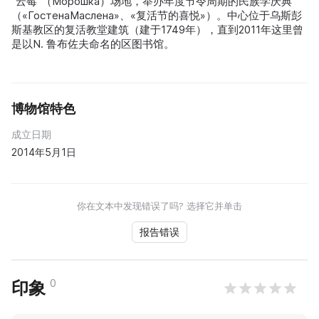
“云莓”（Морошка）场地，举办年度节令周期的民族学庆典
（«ГостенаМаслена»、«复活节的喜悦»）。中心位于乌斯彭
斯基教区的复活教堂建筑（建于1749年），直到2011年这里曾
是以N. 鲁布佐夫命名的区图书馆。
博物馆特色
成立日期
2014年5月1日
你在文本中发现错误了吗? 选择它并单击
报告错误
0
印象