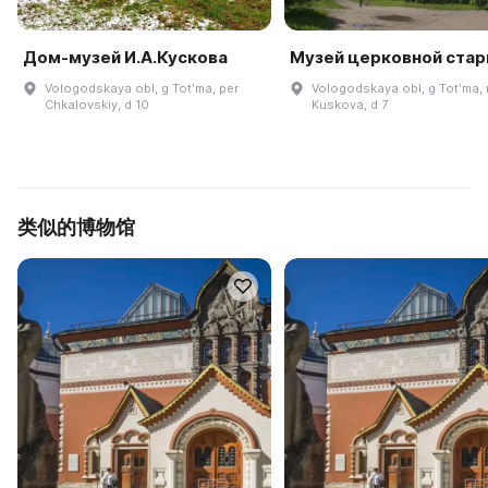
Дом-музей И.А.Кускова
Музей церковной ста
Vologodskaya obl, g Totʹma, per
Vologodskaya obl, g Totʹma,
Chkalovskiy, d 10
Kuskova, d 7
类似的博物馆