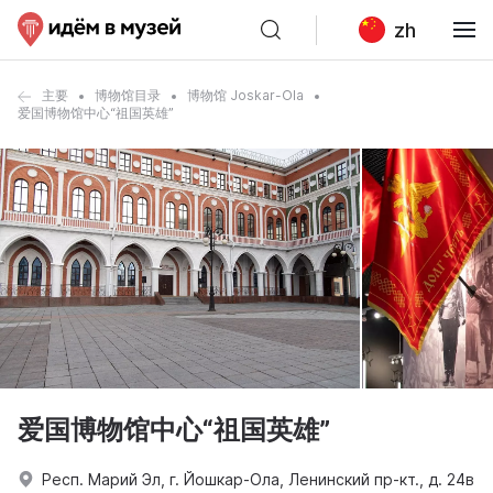
zh
主要
博物馆目录
博物馆 Joskar-Ola
爱国博物馆中心“祖国英雄”
爱国博物馆中心“祖国英雄”
Респ. Марий Эл, г. Йошкар-Ола, Ленинский пр-кт., д. 24в