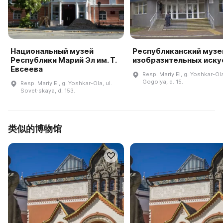
Национальный музей
Республиканский музе
Республики Марий Эл им. Т.
изобразительных иску
Евсеева
Resp. Mariy El, g. Yoshkar-Ola
Gogolya, d. 15.
Resp. Mariy El, g. Yoshkar-Ola, ul.
Sovet·skaya, d. 153.
类似的博物馆