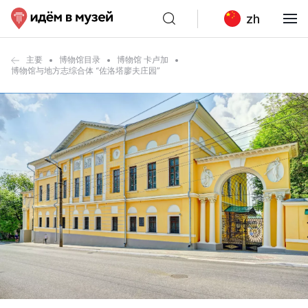
zh
主要
博物馆目录
博物馆 卡卢加
博物馆与地方志综合体 “佐洛塔廖夫庄园”