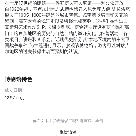
在一座17世纪的建筑——科罗博夫商人宅第——对公众开放。
自1922年起，喀卢加州地方志博物馆迁入原为商人伊·М·佐洛塔
廖夫于1805–1808年建造的城市宅第。该宅第以墙面和天花的
壁画、高艺术性的浅浮雕以及镶嵌地板著称，这些作品均出自
莫斯科艺术作坊S. P. 卡姆皮奥尼。博物馆展厅设有两个陈列部
门：喀卢加地区的历史与自然。馆内举办文化与科普活动、各
类项目、讲座和音乐会。近现代史部分以“本地区境内的伟大卫
国战争事件”为主题进行展示。参观该博物馆，游客可以对喀卢
加地区的过去获得生动而深刻的认识。
博物馆特色
成立日期
1897 год
你在文本中发现错误了吗? 选择它并单击
报告错误