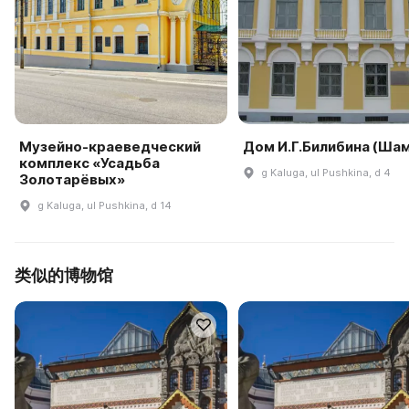
Музейно-краеведческий
Дом И.Г.Билибина (Ша
комплекс «Усадьба
g Kaluga, ul Pushkina, d 4
Золотарёвых»
g Kaluga, ul Pushkina, d 14
类似的博物馆