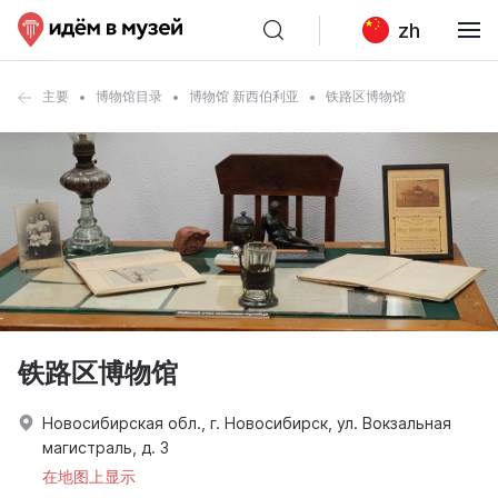
zh
主要
博物馆目录
博物馆 新西伯利亚
铁路区博物馆
铁路区博物馆
Новосибирская обл., г. Новосибирск, ул. Вокзальная
магистраль, д. 3
在地图上显示