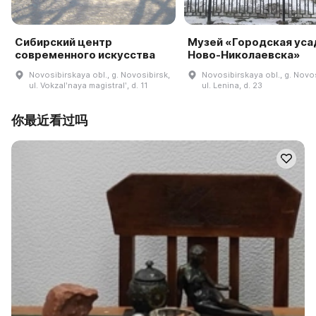
Сибирский центр
Музей «Городская уса
современного искусства
Ново-Николаевска»
Novosibirskaya obl., g. Novosibirsk,
Novosibirskaya obl., g. Novos
ul. Vokzalʹnaya magistralʹ, d. 11
ul. Lenina, d. 23
你最近看过吗