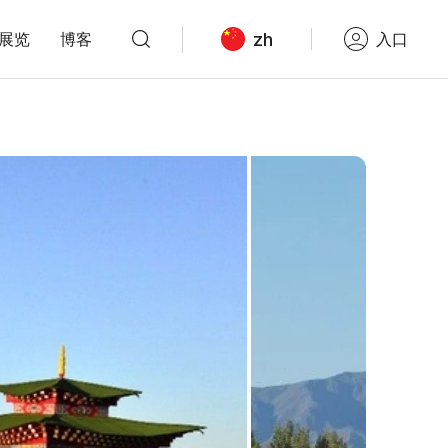
zh
展览
博客
入口