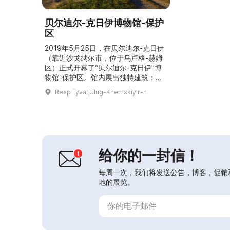
贝尔迪尔-克日伊博物馆-保护
区
2019年5月25日，在贝尔迪尔-克日伊
（靠近沙戈纳尔市，位于乌卢格-赫姆
区）正式开幕了“贝尔迪尔-克日伊”博
物馆-保护区。馆内展出独特建筑：带
有苏布尔甘的亭阁“诺甘·达里伊吉”，
Resp Tyva, Ulug-Khemskiy r-n
以佛教风格装饰；一座纪念图瓦语并附
誓言的纪念碑；“苏贝德伊宁·达日”
（“梦想之石”）；伟大的乌良海将领苏
贝德伊-马阿德尔的纪念碑；图瓦腾格
里信仰的象征“腾格尔·德姆戴”；以及
一尊重3吨、高3米的释迦牟尼佛像。
给你的一封信！
博物馆开展导...
每周一次，我们将发送公告，博客，促销
地的展览。