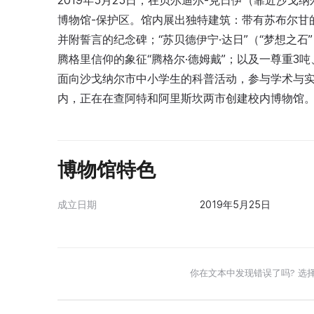
2019年5月25日，在贝尔迪尔-克日伊（靠近沙戈
博物馆-保护区。馆内展出独特建筑：带有苏布尔甘的
并附誓言的纪念碑；“苏贝德伊宁·达日”（“梦想之
腾格里信仰的象征“腾格尔·德姆戴”；以及一尊重3
面向沙戈纳尔市中小学生的科普活动，参与学术与
内，正在在查阿特和阿里斯坎两市创建校内博物馆
博物馆特色
成立日期
2019年5月25日
你在文本中发现错误了吗? 选