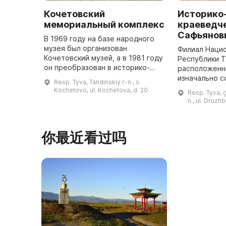
Кочетовский
Историко
мемориальный комплекс
краеведче
Сафьяновы
В 1969 году на базе народного
музея был организован
Филиал Наци
Кочетовский музей, а в 1981 году
Республики Т
он преобразован в историко-
расположенны
мемориальный комплекс в
изначально с
Resp. Tyva, Tandinskiy r-n., s.
качестве филиала Национального
революционн
Kochetovo, ul. Kochetova, d. 20
Resp. Tyva, 
музея Республики Тыва. До этого
располагаетс
n., ul. Druzhb
м ...
построен в н
你最近看过吗