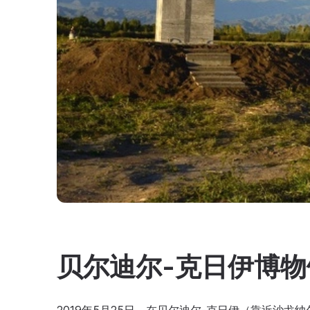
贝尔迪尔-克日伊博物