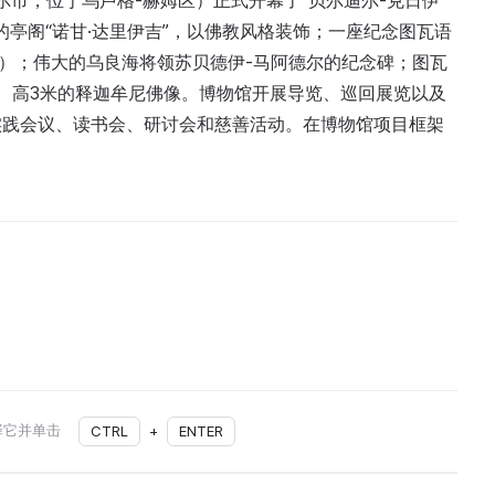
纳尔市，位于乌卢格-赫姆区）正式开幕了“贝尔迪尔-克日伊”
亭阁“诺甘·达里伊吉”，以佛教风格装饰；一座纪念图瓦语
石”）；伟大的乌良海将领苏贝德伊-马阿德尔的纪念碑；图瓦
吨、高3米的释迦牟尼佛像。博物馆开展导览、巡回展览以及
实践会议、读书会、研讨会和慈善活动。在博物馆项目框架
。
择它并单击
CTRL
+
ENTER