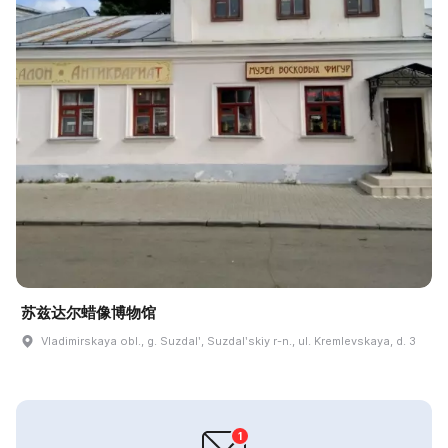
苏兹达尔蜡像博物馆
Vladimirskaya obl., g. Suzdalʹ, Suzdalʹskiy r-n., ul. Kremlevskaya, d. 3