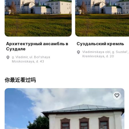
Архитектурный ансамбль в
Суздальский кремль
Суздале
Vladimirskaya obl, g. Suzdalʹ, 
Kremlevskaya, d. 20
g. Vladimir, ul. Bolʹshaya
Moskovskaya, d. 43
你最近看过吗