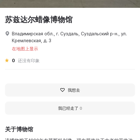
苏兹达尔蜡像博物馆
Владимирская обл., г. Суздаль, Суздальский р-н., ул.
Кремлевская, д. 3
在地图上显示
0
还没有印象
我想去
我已经走了
0
关于博物馆