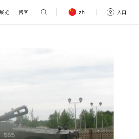
zh
展览
博客
入口