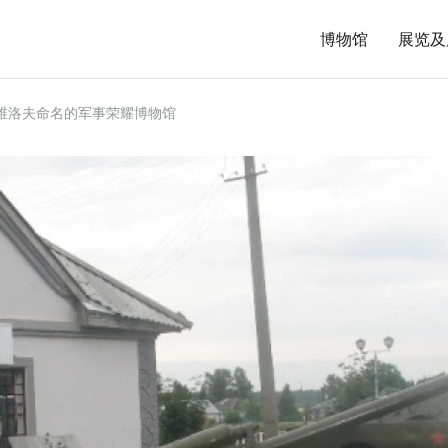
博物馆
展览及
莫托维洛夫命名的军事荣耀博物馆