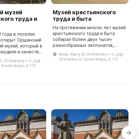
й музей
Музей крестьянского
Y
кого труда и
труда и быта
H
На протяжении многих лет музей
I
крестьянского труда и быта
t
3 года в поселке
собирал более двух тысяч
M
 открыт Оршанский
разнообразных экспонатов,
M
й музей, который в
которые можно посмотреть в
h
вердили в качестве
Resp. Mariy El, Orshanskiy r-n., pgt.
пяти залах. Там можно увидеть
стал музеем
Orshanka, ul. Sovet·skaya, d. 112
l, Orshanskiy r-n., pgt.
домашнюю утварь, народные
о труда и быта.
 Sovet·skaya, d. 112
костюмы, ...
 музея является Н