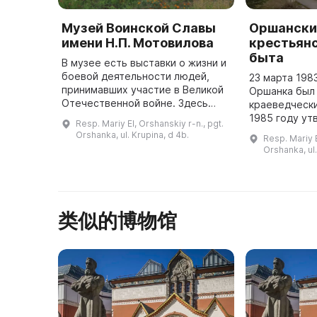
Музей Воинской Славы
Оршански
имени Н.П. Мотовилова
крестьянс
быта
В музее есть выставки о жизни и
боевой деятельности людей,
23 марта 198
принимавших участие в Великой
Оршанка был
Отечественной войне. Здесь
краеведчески
представлены исторические
1985 году ут
Resp. Mariy El, Orshanskiy r-n., pgt.
документы, фотографии, военные
народного и 
Orshanka, ul. Krupina, d 4b.
Resp. Mariy E
принадлежности, памятные пр ...
крестьянског
Orshanka, ul.
Основателем
...
类似的博物馆