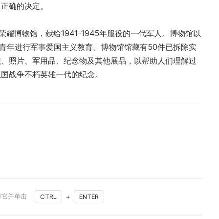
出正确的决定。
事荣耀博物馆，献给1941-1945年服役的一代军人。博物馆以
对青年进行军事爱国主义教育。博物馆馆藏有50件已拆除实
献、照片、军用品、纪念物及其他展品，以帮助人们理解过
卫国战争不朽英雄一代的纪念。
择它并单击
CTRL
+
ENTER