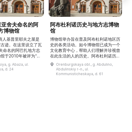
德里亚舍夫命名的阿
阿布杜利诺历史与地方志博物
方博物馆
馆
1
的商人基普里耶夫之屋是
博物馆举办旨在普及阿布杜利诺地区历
实古迹。在这里设立了瓦
史的各类活动。如今博物馆已成为一个
舍夫命名的阿巴扎地方志
文化教育中心，帮助人们理解并珍视曾
馆于2010年被评为“哈
在此生活的人的历史。阿布杜利诺历史
市级博物馆”。博物馆
与地方志博物馆于1966年在当地知名
ya, g. Abaza, ul.
Orenburgskaya obl., g. Abdulino,
及哈卡斯地区自公元前4
人士的倡议下创建。最初位于共产党街
a, d. 24
Abdulinskiy r-n., ul.
为主题，展出有箭头、刀
274号商人沃罗比约夫住宅附属建筑
Kommunisticheskaya, d. 61
质胸针、石磨等。庄园被
内。现址为共产党街61号。馆内常设
绕，院内有宽敞的谷仓和
展览包括“农民小屋”、“阿布杜利诺的
耶夫之屋是了解阿巴扎历
商人”、“战斗荣耀厅”和“阿布杜利诺：
史并度过难忘时光的绝佳场所。 ...
20世纪”。博物馆定期举办旨在推广阿
布杜利诺地区历史 ...