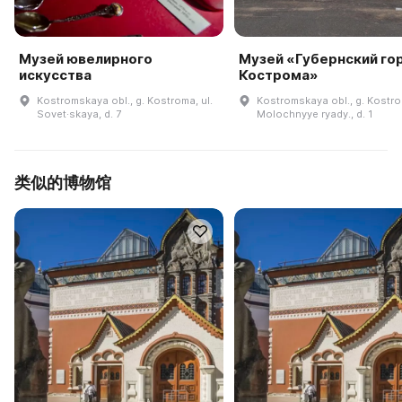
Музей ювелирного
Музей «Губернский го
искусства
Кострома»
Kostromskaya obl., g. Kostroma, ul.
Kostromskaya obl., g. Kostr
Sovet·skaya, d. 7
Molochnyye ryady., d. 1
类似的博物馆