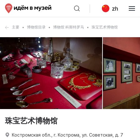
zh
主要
博物馆目录
博物馆 科斯特罗马
珠宝艺术博物馆
珠宝艺术博物馆
Костромская обл., г. Кострома, ул. Советская, д. 7