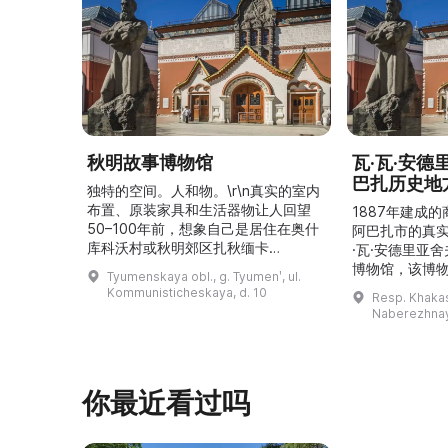
秋明故事博物馆
瓦·瓦·安
巴扎历史地
独特的空间。人和物。\r\n真实的室内
布置、原装家具和生活器物让人回望
1887年建成
50–100年前，想象自己是居住在奥什
阿巴扎市的真
库科沃村或秋明郊区扎秋缅卡
·瓦·安德里亚
（Затюменка）的一座小木屋的居
博物馆，该博物
Tyumenskaya obl., g. Tyumenʹ, ul.
民。\r\n\r\n博物馆的展览再现了我曾
卡斯共和国最佳
Kommunisticheskaya, d. 10
Resp. Khakasi
祖母安娜·科尔尼洛夫娜·奥什库科娃
的陈列以城市
Naberezhnay
（Анна Корниловна Ошкукова）一
–3世纪的历史
家的日常生活场景——她是一位“世代
具、青铜与银
为农”的农妇，其祖先在16世纪末是最
坚固的砖墙环
早从北德维纳（Северна ...
马厩。基普里
你最近看过吗