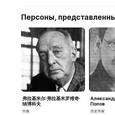
Персоны, представленны
弗拉基米尔·弗拉基米罗维奇·
Александ
纳博科夫
Попов
作家
历史学家