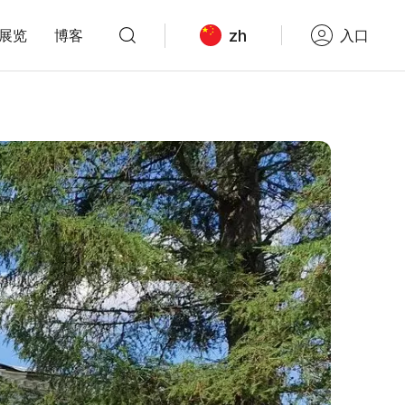
zh
展览
博客
入口