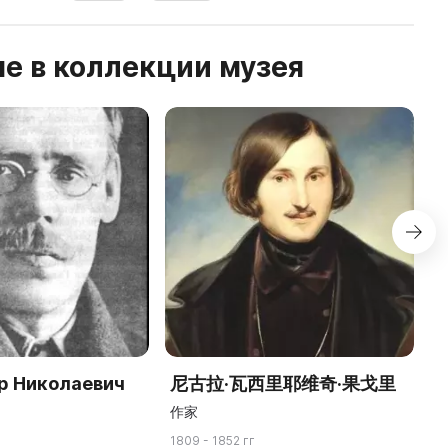
е в коллекции музея
р Николаевич
尼古拉·瓦西里耶维奇·果戈里
В
Б
作家
1809 - 1852 гг