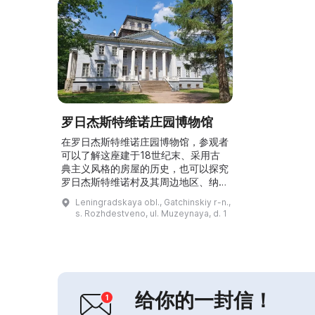
罗日杰斯特维诺庄园博物馆
在罗日杰斯特维诺庄园博物馆，参观者
可以了解这座建于18世纪末、采用古
典主义风格的房屋的历史，也可以探究
罗日杰斯特维诺村及其周边地区、纳博
科夫家族和鲁卡维什尼科夫家族的历
Leningradskaya obl., Gatchinskiy r-n.,
史。这里可以看到蝴蝶收藏，并在广阔
s. Rozhdestveno, ul. Muzeynaya, d. 1
的公园中散步，公园中心有洞穴和泉
水。其中一些被视为圣地，并被赋予疗
愈属性。罗日杰斯特维诺庄园博物馆是
想要了解历史并感受庄园住宅氛围的人
的理想去处。...
给你的一封信！