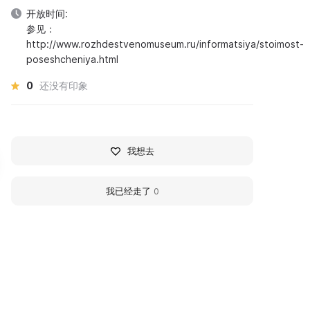
开放时间:
参见：
http://www.rozhdestvenomuseum.ru/informatsiya/stoimost-
poseshcheniya.html
0
还没有印象
我想去
我已经走了
0
иссарион Григорьевич
Федор Михайлович
елинский
Достоевский
作家
作家