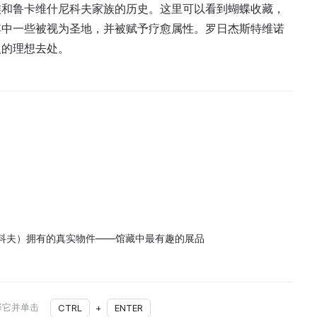
族和鲁卡维什尼科夫家族的历史。这里可以看到蝴蝶收藏，
其中一些被视为圣地，并被赋予疗愈属性。罗日杰斯特维诺
人的理想去处。
 纳博科夫）拥有的真实物件——馆藏中最有趣的展品
择它并单击
CTRL
+
ENTER