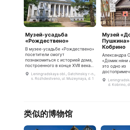
Музей-усадьба
Музей «До
«Рождествено»
Пушкина»
Кобрино
В музее-усадьбе «Рождествено»
посетители смогут
Александра С
познакомиться с историей дома,
«Домик няни 
построенного в конце XVIII века в
это одно из
классическом стиле, а также
достопримеч
Leningradskaya obl., Gatchinskiy r-n.,
изучить историю села
Петербурга. 
s. Rozhdestveno, ul. Muzeynaya, d. 1
Leningradska
Рождествено, его окрестностей,
собой уникал
d. Kobrino, d
семей Н ...
истории и ку
类似的博物馆