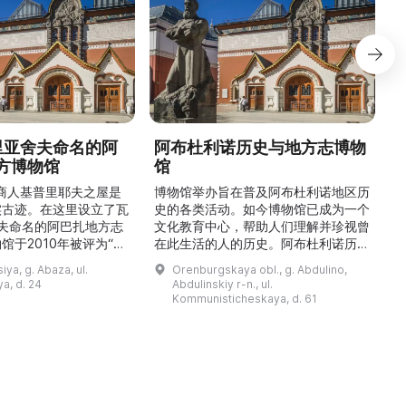
德里亚舍夫命名的阿
阿布杜利诺历史与地方志博物
方博物馆
馆
1
的商人基普里耶夫之屋是
博物馆举办旨在普及阿布杜利诺地区历
实古迹。在这里设立了瓦
史的各类活动。如今博物馆已成为一个
舍夫命名的阿巴扎地方志
文化教育中心，帮助人们理解并珍视曾
馆于2010年被评为“哈
在此生活的人的历史。阿布杜利诺历史
市级博物馆”。博物馆
与地方志博物馆于1966年在当地知名
ya, g. Abaza, ul.
Orenburgskaya obl., g. Abdulino,
及哈卡斯地区自公元前4
人士的倡议下创建。最初位于共产党街
a, d. 24
Abdulinskiy r-n., ul.
为主题，展出有箭头、刀
274号商人沃罗比约夫住宅附属建筑
Kommunisticheskaya, d. 61
质胸针、石磨等。庄园被
内。现址为共产党街61号。馆内常设
绕，院内有宽敞的谷仓和
展览包括“农民小屋”、“阿布杜利诺的
耶夫之屋是了解阿巴扎历
商人”、“战斗荣耀厅”和“阿布杜利诺：
史并度过难忘时光的绝佳场所。 ...
20世纪”。博物馆定期举办旨在推广阿
布杜利诺地区历史 ...