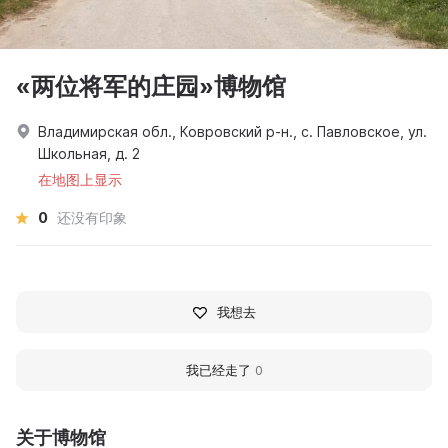
«两位将军的庄园»博物馆
Владимирская обл., Ковровский р-н., с. Павловское, ул.
Школьная, д. 2
在地图上显示
0
还没有印象
我想去
我已经走了
0
关于博物馆