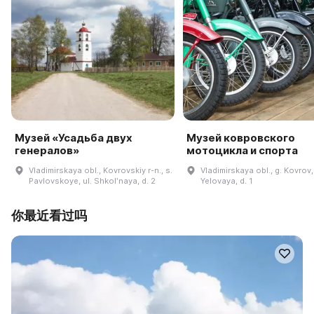
Музей «Усадьба двух
Музей ковровского
генералов»
мотоцикла и спорта
Vladimirskaya obl., Kovrovskiy r-n., s.
Vladimirskaya obl., g. Kovrov, 
Pavlovskoye, ul. Shkolʹnaya, d. 2
Yelovaya, d. 1
你最近看过吗