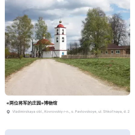
«两位将军的庄园»博物馆
Vladimirskaya obl., Kovrovskiy r-n., s. Pavlovskoye, ul. Shkolʹnaya, d. 2