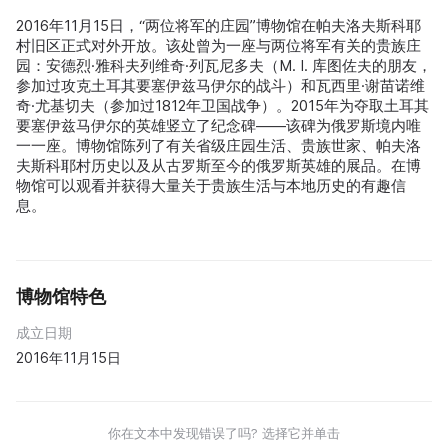
2016年11月15日，“两位将军的庄园”博物馆在帕夫洛夫斯科耶
村旧区正式对外开放。该处曾为一座与两位将军有关的贵族庄
园：安德烈·雅科夫列维奇·列瓦尼多夫（M. I. 库图佐夫的朋友，
参加过攻克土耳其要塞伊兹马伊尔的战斗）和瓦西里·谢苗诺维
奇·尤基切夫（参加过1812年卫国战争）。2015年为夺取土耳其
要塞伊兹马伊尔的英雄竖立了纪念碑——该碑为俄罗斯境内唯
一一座。博物馆陈列了有关省级庄园生活、贵族世家、帕夫洛
夫斯科耶村历史以及从古罗斯至今的俄罗斯英雄的展品。在博
物馆可以观看并获得大量关于贵族生活与本地历史的有趣信
息。
博物馆特色
成立日期
2016年11月15日
你在文本中发现错误了吗? 选择它并单击