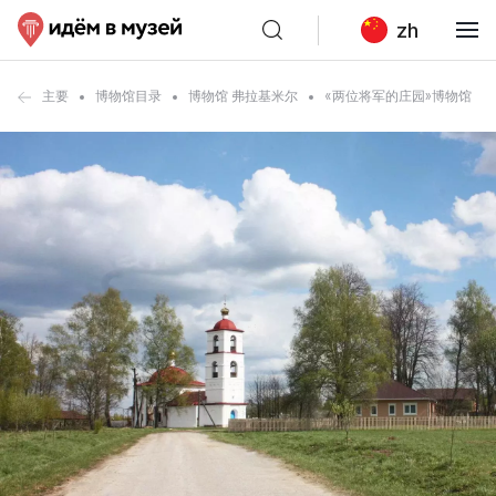
zh
主要
博物馆目录
博物馆 弗拉基米尔
«两位将军的庄园»博物馆