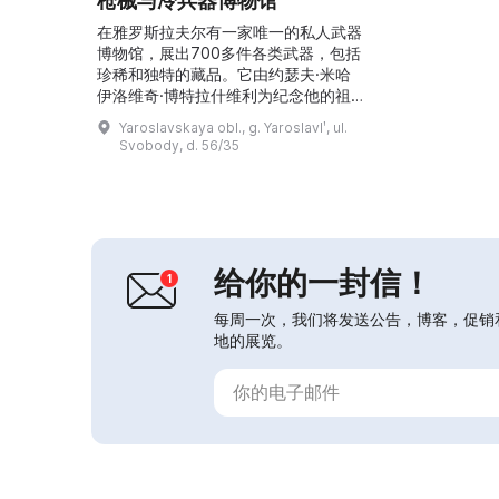
枪械与冷兵器博物馆
在雅罗斯拉夫尔有一家唯一的私人武器
博物馆，展出700多件各类武器，包括
珍稀和独特的藏品。它由约瑟夫·米哈
伊洛维奇·博特拉什维利为纪念他的祖
父约瑟夫·奇克瓦什维利而建立，后者
Yaroslavskaya obl., g. Yaroslavlʹ, ul.
在卫国战争期间失踪。这里展出了来自
Svobody, d. 56/35
世界各国的武器，包括卡拉什尼科夫自
动步枪、冷兵器以及试验性样品。收藏
家米哈伊尔·库兹涅佐夫在过去十五年
多里收购了这些刀剑、军刀、花剑和砍
刀。要评估其历史价值，只有亲手接触
实物、把武器握在手中时才...
给你的一封信！
每周一次，我们将发送公告，博客，促销
地的展览。