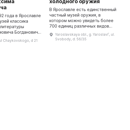
ксима
холодного оружия
и
ича
В Ярославле есть единственный
С
частный музей оружия, в
м
92 года в Ярославле
котором можно увидеть более
н
узей классика
700 единиц различных видов
и
 литературы
оружия, включая редкие и
х
мовича Богдановича.
Yaroslavskaya obl., g. Yaroslavlʹ, ul.
уникальные предметы. Он был
а
нный музей в
Svobody, d. 56/35
, ul Chaykovskogo, d 21
открыт Иосифом Михайловичем
п
ященный жизни и
Ботерашвил ...
И
огдановича,
оторый был ...