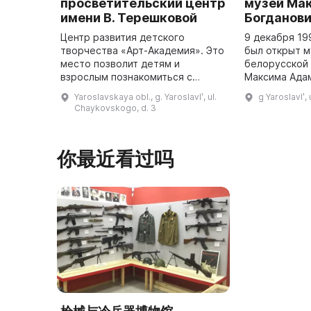
просветительский центр
музей Ма
имени В. Терешковой
Богданов
Центр развития детского
9 декабря 19
творчества «Арт-Академия». Это
был открыт м
место позволит детям и
белорусской
взрослым познакомиться с
Максима Ада
миром науки и культуры. Здание
Это единстве
Yaroslavskaya obl., g. Yaroslavlʹ, ul.
g Yaroslavlʹ
комплекса представляет собой
России, посв
Chaykovskogo, d. 3
сочетание современных
творчеству Б
технологий и ар ...
к
你最近看过吗