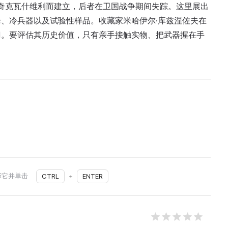
·奇克瓦什维利而建立，后者在卫国战争期间失踪。这里展出
、冷兵器以及试验性样品。收藏家米哈伊尔·库兹涅佐夫在
刀。要评估其历史价值，只有亲手接触实物、把武器握在手
择它并单击
CTRL
+
ENTER