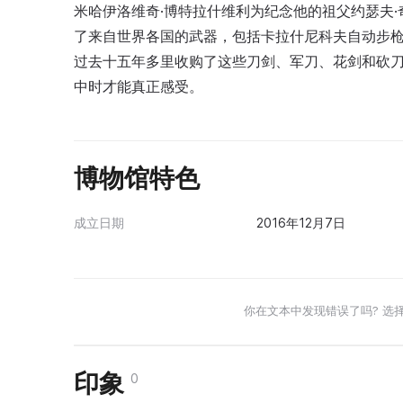
米哈伊洛维奇·博特拉什维利为纪念他的祖父约瑟夫
了来自世界各国的武器，包括卡拉什尼科夫自动步枪
过去十五年多里收购了这些刀剑、军刀、花剑和砍
中时才能真正感受。
博物馆特色
成立日期
2016年12月7日
你在文本中发现错误了吗? 选
印象
0