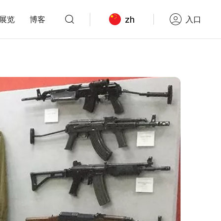
zh
展览
博客
入口