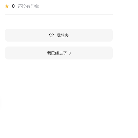
0
还没有印象
我想去
我已经走了
0
ентр современного
Center for Contempo