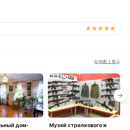
在地图上显示
ьный дом-
Музей стрелкового и
Ц