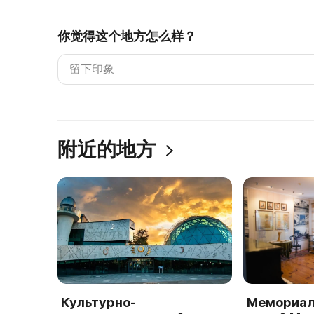
你觉得这个地方怎么样？
附近的地方
Культурно-
Мемориал