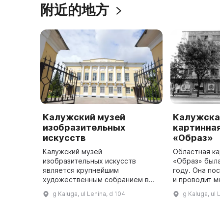
附近的地方
Калужский музей
Калужска
изобразительных
картинная
искусств
«Образ»
Калужский музей
Областная ка
изобразительных искусств
«Образ» была
является крупнейшим
году. Она по
художественным собранием в
и проводит 
Калужском крае. Он был открыт в
выставки в К
g Kaluga, ul Lenina, d 104
g Kaluga, ul 
1918 году и в 1969 году было
за ее предел
присвоено главное здание
городской усадьбы Билибины ...