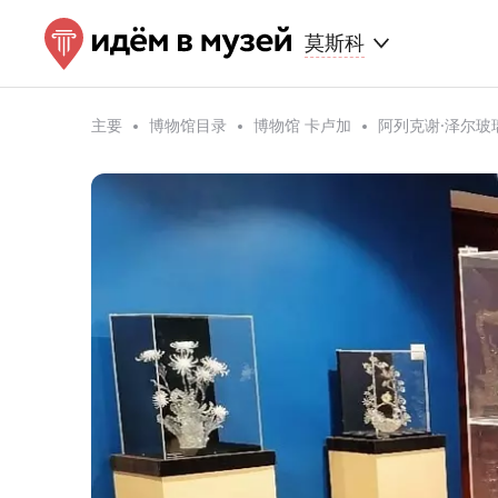
莫斯科
主要
博物馆目录
博物馆 卡卢加
阿列克谢·泽尔玻