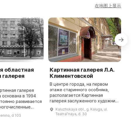
在地图上显示
я областная
Картинная галерея Л.А.
М
 галерея
Климентовской
З
В центре города, на первом
2
этаже старинного особняка,
м
ртинная галерея
располагается Картинная
м
 основана в 1994
галерея заслуженного художника
к
стоянно развивается
России Людмилы Александровны
ф
многочисленные
Kaluzhskaya obl., g. Kaluga, ul.
Климентовской. Она является
«
алужской области и
Teatralʹnaya, d. 30
Lenina, d 103
единственным в Калуге музеем
в
ами. Также галерея
одног ...
проводит различные меро ...