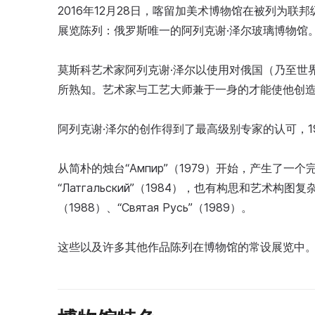
2016年12月28日，喀留加美术博物馆在被列为联邦级
展览陈列：俄罗斯唯一的阿列克谢·泽尔玻璃博物馆
莫斯科艺术家阿列克谢·泽尔以使用对俄国（乃至世
所熟知。艺术家与工艺大师兼于一身的才能使他创
阿列克谢·泽尔的创作得到了最高级别专家的认可，1
从简朴的烛台“Ампир”（1979）开始，产生了
“Латгальский”（1984），也有构思和艺术构图复杂的
（1988）、“Святая Русь”（1989）。
这些以及许多其他作品陈列在博物馆的常设展览中