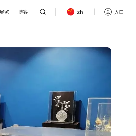
zh
展览
博客
入口