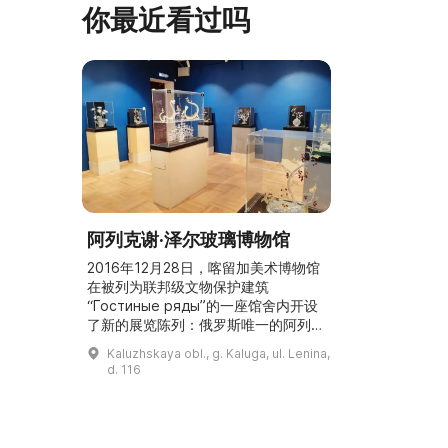
你最近看过吗
阿列克谢·泽尔玻璃博物馆
2016年12月28日，喀留加美术博物馆
在被列为联邦级文物保护建筑
“Гостиные ряды”的一座馆舍内开设
了新的展览陈列：俄罗斯唯一的阿列克
谢·泽尔玻璃博物馆。 莫斯科艺术家阿
Kaluzhskaya obl., g. Kaluga, ul. Lenina,
列克谢·泽尔以使用对俄国（乃至世
d. 116
界）玻璃工艺来说并不常见的石英玻璃
而为工艺美术爱好者所熟知。艺术家与
工艺大师兼于一身的才能使他创造出在
世界上无可比拟的作品。 阿列克谢·泽