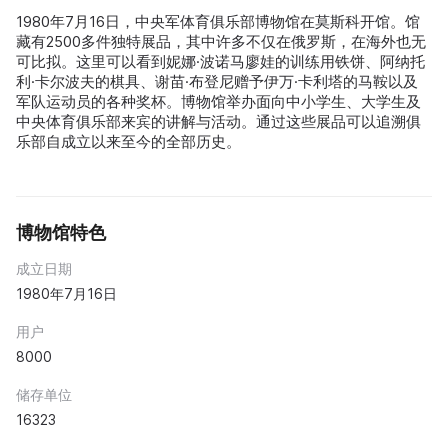
1980年7月16日，中央军体育俱乐部博物馆在莫斯科开馆。馆
藏有2500多件独特展品，其中许多不仅在俄罗斯，在海外也无
可比拟。这里可以看到妮娜·波诺马廖娃的训练用铁饼、阿纳托
利·卡尔波夫的棋具、谢苗·布登尼赠予伊万·卡利塔的马鞍以及
军队运动员的各种奖杯。博物馆举办面向中小学生、大学生及
中央体育俱乐部来宾的讲解与活动。通过这些展品可以追溯俱
乐部自成立以来至今的全部历史。
博物馆特色
成立日期
1980年7月16日
用户
8000
储存单位
16323