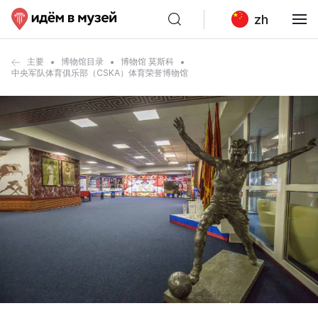
zh
主要
博物馆目录
博物馆 莫斯科
中央军队体育俱乐部（CSKA）体育荣誉博物馆