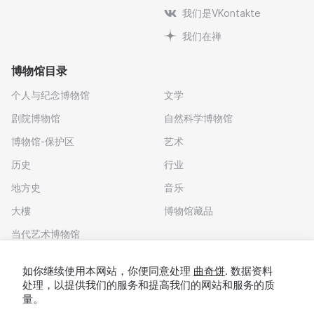
我们是VKontakte
我们在禅
博物馆目录
个人与纪念博物馆
文学
剧院博物馆
自然科学博物馆
博物馆-保护区
艺术
历史
行业
地方史
音乐
大樓
博物馆藏品
当代艺术博物馆
下载应用程序
如你继续使用本网站，你便同意处理
曲奇饼
. 数据资料
处理，以提供我们的服务和提高我们的网站和服务的质
量。