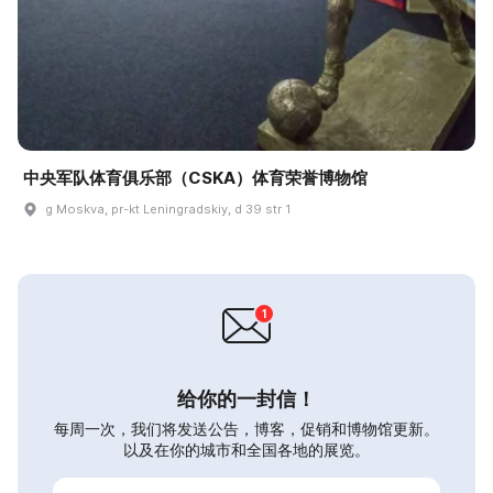
中央军队体育俱乐部（CSKA）体育荣誉博物馆
g Moskva, pr-kt Leningradskiy, d 39 str 1
给你的一封信！
每周一次，我们将发送公告，博客，促销和博物馆更新。
以及在你的城市和全国各地的展览。