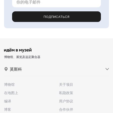
ПОДПИСАТЬСЯ
博物馆、展览及远足聚合器
莫斯科
博物馆
关于项目
在地图上
私隐政策
编译
用户协议
博客
合作伙伴