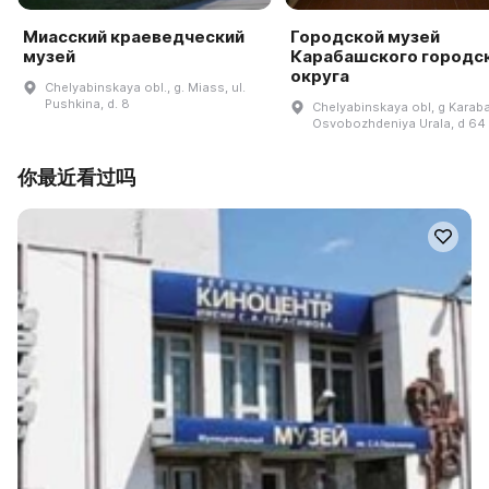
Миасский краеведческий
Городской музей
музей
Карабашского городс
округа
Chelyabinskaya obl., g. Miass, ul.
Pushkina, d. 8
Chelyabinskaya obl, g Karaba
Osvobozhdeniya Urala, d 64
你最近看过吗