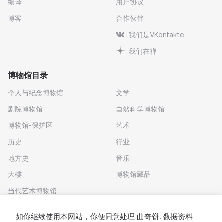
编译
用户协议
博客
合作伙伴
我们是VKontakte
我们在禅
博物馆目录
个人与纪念博物馆
文学
剧院博物馆
自然科学博物馆
博物馆-保护区
艺术
历史
行业
地方史
音乐
大樓
博物馆藏品
Войдите в сервис
или зарегистрируйтесь
当代艺术博物馆
下载应用程序
После этого вам станут доступны все
如你继续使用本网站，你便同意处理
曲奇饼
. 数据资料
возможности сервиса. Ваши данные будут