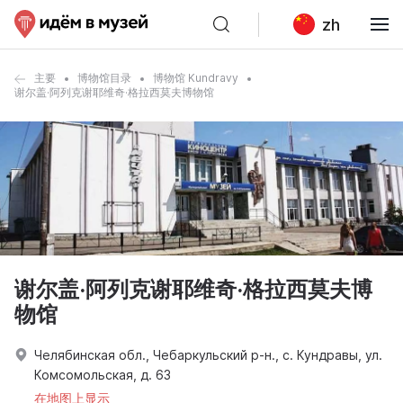
zh
主要
博物馆目录
博物馆 Kundravy
谢尔盖·阿列克谢耶维奇·格拉西莫夫博物馆
谢尔盖·阿列克谢耶维奇·格拉西莫夫博
物馆
Челябинская обл., Чебаркульский р-н., с. Кундравы, ул.
Комсомольская, д. 63
在地图上显示