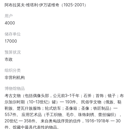
阿布拉莫夫·维塔利·伊万诺维奇（1925-2001）
用户
4000
储存单位
17000
预算状况
市政
组织分类
非营利机构
博物馆物品
考古文物（包括偶像头部，公元前3–1千年；石斧；首饰；镜子；布
尔加尔时期（10–13世纪）罐）— 193件。 民俗学文物（俄族、鞑
靼族、楚瓦什族服饰；轮式纺车；圣像箱；圣像；铁匠制品）—
557件。 应用艺术品（手工织物、毛巾、珠饰刺绣、蕾丝编织），
20世纪 — 358件。 来自奥匈战俘营的信件，1916–1918年 — 30
件。馆藏中最具代表性的物品。