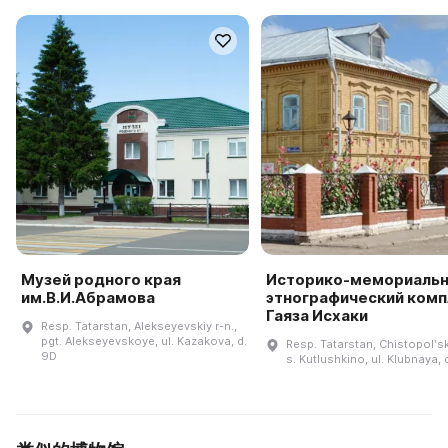
Музей родного края
Историко-мемориальн
им.В.И.Абрамова
этнографический комп
Гаяза Исхаки
Resp. Tatarstan, Alekseyevskiy r-n.,
pgt. Alekseyevskoye, ul. Kazakova, d.
Resp. Tatarstan, Chistopolʹski
9D
s. Kutlushkino, ul. Klubnaya, 