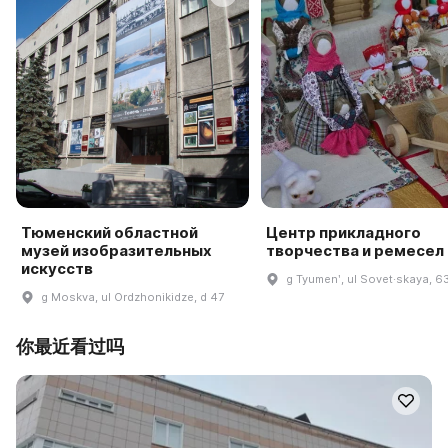
Тюменский областной
Центр прикладного
музей изобразительных
творчества и ремесел
искусств
g Tyumenʹ, ul ​Sovet·skaya, 6
g Moskva, ul Ordzhonikidze, d 47
你最近看过吗