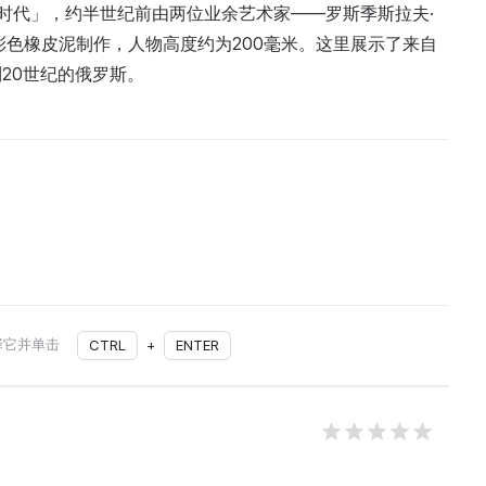
与时代」，约半世纪前由两位业余艺术家——罗斯季斯拉夫·
彩色橡皮泥制作，人物高度约为200毫米。这里展示了来自
20世纪的俄罗斯。
择它并单击
CTRL
+
ENTER