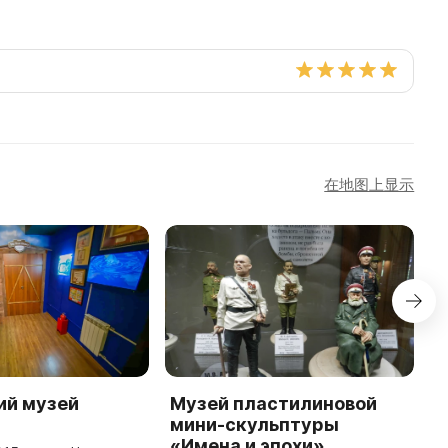
在地图上显示
ий музей
Музей пластилиновой
Н
мини-скульптуры
н
«Имена и эпохи»