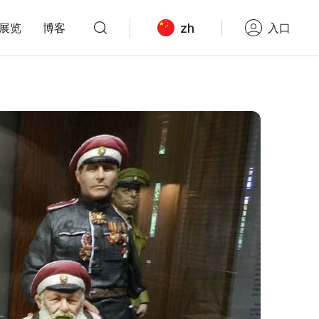
zh
展览
博客
入口