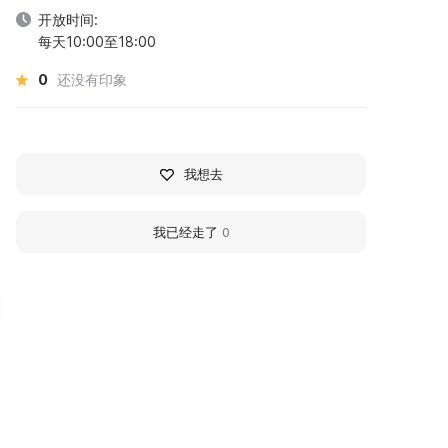
开放时间:
每天10:00至18:00
0
还没有印象
我想去
我已经走了
0
еобычный музей
Музей Дедушкин че
еобычных велосипедов
«Дедушкин чердак» был ос