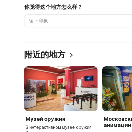
你觉得这个地方怎么样？
附近的地方
Музей оружия
Московск
анимации
В интерактивном музее оружия