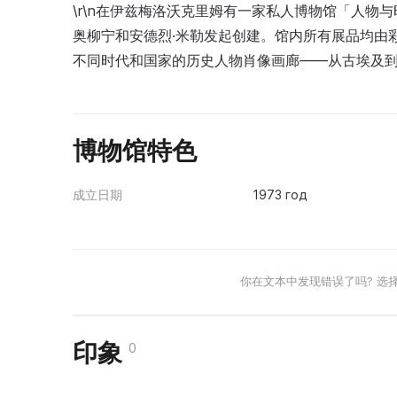
\r\n在伊兹梅洛沃克里姆有一家私人博物馆「人物
奥柳宁和安德烈·米勒发起创建。馆内所有展品均由
不同时代和国家的历史人物肖像画廊——从古埃及到
博物馆特色
成立日期
1973 год
你在文本中发现错误了吗? 选
印象
0