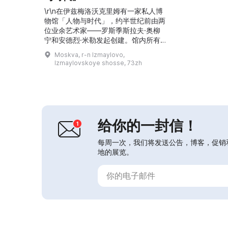
\r\n在伊兹梅洛沃克里姆有一家私人博
物馆「人物与时代」，约半世纪前由两
位业余艺术家——罗斯季斯拉夫·奥柳
宁和安德烈·米勒发起创建。馆内所有
展品均由彩色橡皮泥制作，人物高度约
Moskva, r-n Izmaylovo,
为200毫米。这里展示了来自不同时代
Izmaylovskoye shosse, 73zh
和国家的历史人物肖像画廊——从古埃
及到20世纪的俄罗斯。...
给你的一封信！
每周一次，我们将发送公告，博客，促销
地的展览。