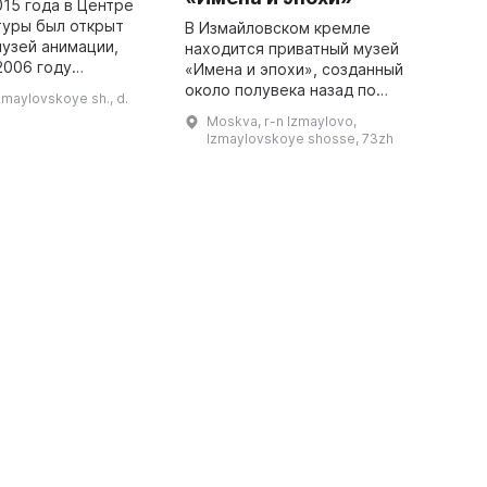
015 года в Центре
Б
туры был открыт
музее.
В Измайловском кремле
узей анимации,
э
находится приватный музей
2006 году
р
«Имена и эпохи», созданный
 киностудии
м
около полувека назад по
zmaylovskoye sh., d.
льм». В начале
Д
инициативе двух мастеров-
Moskva, r-n Izmaylovo,
полнен личными
любителей - Ростислава
Izmaylovskoye shosse, 73zh
эскизами художн ...
Олюнина и Андрея Миллера. Все
представленные в нем эк ...