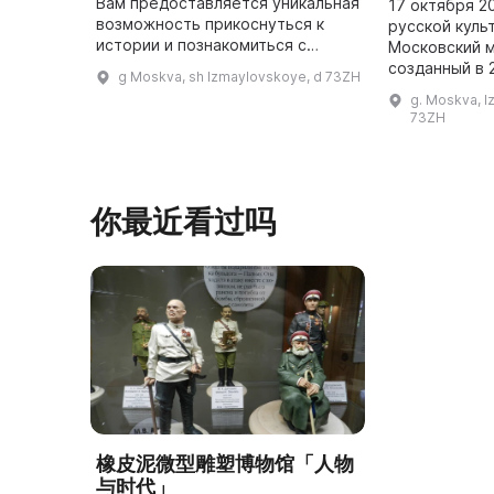
Вам предоставляется уникальная
17 октября 2
возможность прикоснуться к
русской куль
истории и познакомиться с
Московский м
разными образцами оружия
созданный в 
g Moskva, sh Izmaylovskoye, d 73ZH
ближе. Вы можете подержать их
сотрудниками
g. Moskva, I
в руках, оценить их вес и удобст
«Союзмультфи
73ZH
...
музей был на
你最近看过吗
橡皮泥微型雕塑博物馆「人物
与时代」