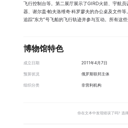
飞行控制台等。第二展厅展示了GIRD火箭、宇航
器、谢尔盖·帕夫洛维奇·科罗廖夫的办公桌及文件等
追踪“东方”号飞船的飞行轨迹并参与互动。所有这
博物馆特色
成立日期
2011年4月7日
预算状况
俄罗斯联邦主体
组织分类
非营利机构
你在文本中发现错误了吗? 选