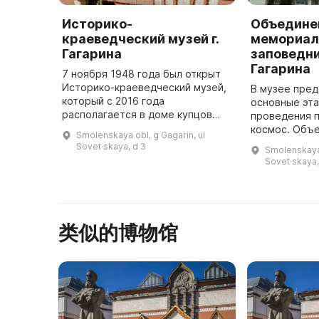
Историко-
Объедине
краеведческий музей г.
мемориал
Гагарина
заповедни
Гагарина
7 ноября 1948 года был открыт
Историко-краеведческий музей,
В музее пред
который с 2016 года
основные эта
располагается в доме купцов
проведения п
Церевитиновых, построенном в
космос. Объ
Smolenskaya obl, g Gagarin, ul
конце XVIII века. В этом доме в
мемориальны
Sovet·skaya, d 3
Smolenskaya 
1812 году временно
Ю. А. Гагарин
Sovet·skaya,
останавливал ...
место памяти
类似的博物馆