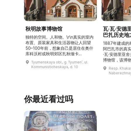
秋明故事博物馆
瓦·瓦·安
巴扎历史地
独特的空间。人和物。\r\n真实的室内
布置、原装家具和生活器物让人回望
1887年建成
50–100年前，想象自己是居住在奥什
阿巴扎市的真
库科沃村或秋明郊区扎秋缅卡
·瓦·安德里亚
（Затюменка）的一座小木屋的居
博物馆，该博物
Tyumenskaya obl., g. Tyumenʹ, ul.
民。\r\n\r\n博物馆的展览再现了我曾
卡斯共和国最佳
Kommunisticheskaya, d. 10
Resp. Khakasi
祖母安娜·科尔尼洛夫娜·奥什库科娃
的陈列以城市
Naberezhnay
（Анна Корниловна Ошкукова）一
–3世纪的历史
家的日常生活场景——她是一位“世代
具、青铜与银
为农”的农妇，其祖先在16世纪末是最
坚固的砖墙环
早从北德维纳（Северна ...
马厩。基普里
你最近看过吗