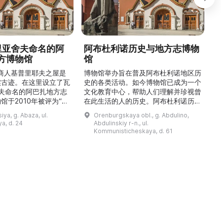
德里亚舍夫命名的阿
阿布杜利诺历史与地方志博物
方博物馆
馆
1
的商人基普里耶夫之屋是
博物馆举办旨在普及阿布杜利诺地区历
实古迹。在这里设立了瓦
史的各类活动。如今博物馆已成为一个
舍夫命名的阿巴扎地方志
文化教育中心，帮助人们理解并珍视曾
馆于2010年被评为“哈
在此生活的人的历史。阿布杜利诺历史
市级博物馆”。博物馆
与地方志博物馆于1966年在当地知名
ya, g. Abaza, ul.
Orenburgskaya obl., g. Abdulino,
及哈卡斯地区自公元前4
人士的倡议下创建。最初位于共产党街
a, d. 24
Abdulinskiy r-n., ul.
为主题，展出有箭头、刀
274号商人沃罗比约夫住宅附属建筑
Kommunisticheskaya, d. 61
质胸针、石磨等。庄园被
内。现址为共产党街61号。馆内常设
绕，院内有宽敞的谷仓和
展览包括“农民小屋”、“阿布杜利诺的
耶夫之屋是了解阿巴扎历
商人”、“战斗荣耀厅”和“阿布杜利诺：
史并度过难忘时光的绝佳场所。 ...
20世纪”。博物馆定期举办旨在推广阿
布杜利诺地区历史 ...