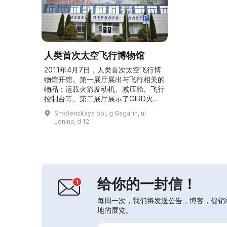
人类首次太空飞行博物馆
2011年4月7日，人类首次太空飞行博
物馆开馆。第一展厅展出与飞行相关的
物品：运载火箭发动机、减压舱、飞行
控制台等。第二展厅展示了GIRD火
箭、宇航员训练用的训练器（模拟
Smolenskaya obl, g Gagarin, ul
器）、带降落伞的弹射座椅、各种仪
Lenina, d 12
器、谢尔盖·帕夫洛维奇·科罗廖夫的办
公桌及文件等。馆内的核心是互动系统
“地球—太空”，游客可以通过电脑追踪
“东方”号飞船的飞行轨迹并参与互动。
所有这些展示有助于了解人类首次太空
飞行的准备与实施。...
给你的一封信！
每周一次，我们将发送公告，博客，促销
地的展览。