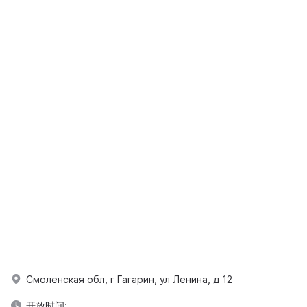
Смоленская обл, г Гагарин, ул Ленина, д 12
开放时间: