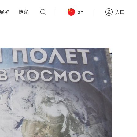
zh
展览
博客
入口