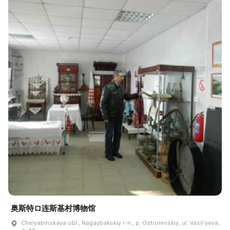
奥斯特ロ连斯基村博物馆
Chelyabinskaya obl., Nagaybakskiy r-n., p. Ostrolenskiy, ul. Vasilʹyeva,