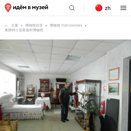
zh
主要
博物馆目录
博物馆 Ostrolenskij
奥斯特ロ连斯基村博物馆