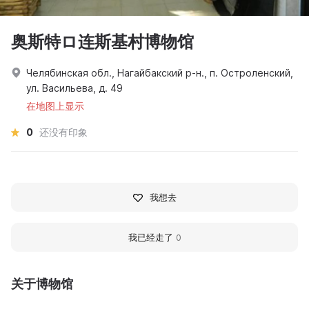
奥斯特ロ连斯基村博物馆
Челябинская обл., Нагайбакский р-н., п. Остроленский,
ул. Васильева, д. 49
在地图上显示
0
还没有印象
我想去
我已经走了
0
关于博物馆