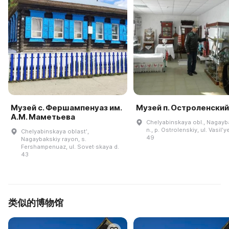
Музей с. Фершампенуаз им.
Музей п. Остроленский
А.М. Маметьева
Chelyabinskaya obl., Nagayba
n., p. Ostrolenskiy, ul. Vasilʹy
Chelyabinskaya oblastʹ,
49
Nagaybakskiy rayon, s.
Fershampenuaz, ul. Sovet·skaya d.
43
类似的博物馆