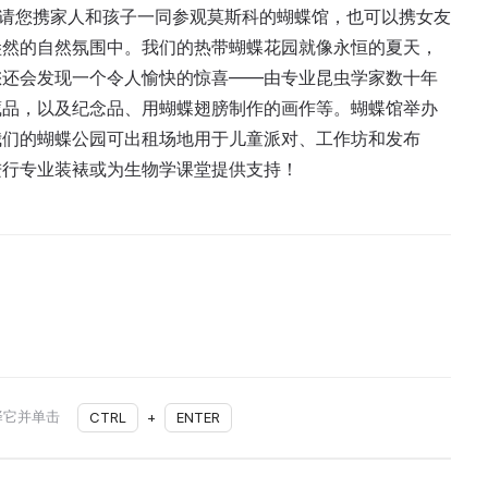
们邀请您携家人和孩子一同参观莫斯科的蝴蝶馆，也可以携女友
盎然的自然氛围中。我们的热带蝴蝶花园就像永恒的夏天，
您还会发现一个令人愉快的惊喜——由专业昆虫学家数十年
藏品，以及纪念品、用蝴蝶翅膀制作的画作等。蝴蝶馆举办
我们的蝴蝶公园可出租场地用于儿童派对、工作坊和发布
进行专业装裱或为生物学课堂提供支持！
择它并单击
CTRL
+
ENTER