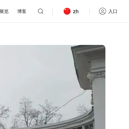
zh
展览
博客
入口