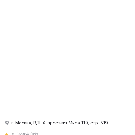
г. Москва, ВДНХ, проспект Мира 119, стр. 519
0
还没有印象