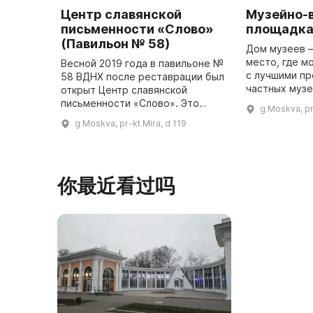
Центр славянской
Музейно-
письменности «Слово»
площадка
(Павильон № 58)
Дом музеев 
место, где м
Весной 2019 года в павильоне №
с лучшими п
58 ВДНХ после реставрации был
частных музе
открыт Центр славянской
России. Здес
письменности «Слово». Это
g Moskva, pr
различные эк
выставочное и образовательное
g Moskva, pr-kt Mira, d 119
народного п
пространство посвящено
истории и современности
кириллицы. З ...
你最近看过吗