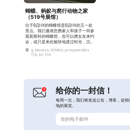
蝴蝶、蚂蚁与爬行动物之家
（519号展馆）
位于ВДНХ的蝴蝶馆是ВДНХ的又一处
景点。我们邀请您携家人和孩子一同参
观莫斯科的蝴蝶馆，也可以携女友来约
会，或只是来此愉快地度过时光，沉浸
在生机盎然的自然氛围中。我们的热带
g. Moskva, VDNKH, prospekt Mira
蝴蝶花园就像永恒的夏天，即使在寒冷
119, str. 519
的冬天也是如此。除了蝴蝶花园本身，
您还会发现一个令人愉快的惊喜——由
专业昆虫学家数十年收集的来自世界各
地的独特蝴蝶、甲虫及其他昆虫藏品，
以及纪念品、用蝴蝶翅膀制作的画作
等。蝴蝶馆举办主题讲解、...
给你的一封信！
每周一次，我们将发送公告，博客，促销
地的展览。