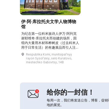
伊·阿·库拉托夫文学人物博物
馆
为纪念第一位科米族诗人伊万·阿列克
谢耶维奇·库拉托夫而创建的场所，因
馆内大量用木材和桦树皮（过去科米人
用于日常生活）的有趣展品而引人注
目。这里可以参观一座由四个展厅组成
Respublika Komi, munitsipalʹnyy
的大型乡村茅屋、门厅、居室、畜棚，
rayon Sysolʹskiy, selo Kuratovo,
以及致力于伊·阿·库拉托夫的展板，还
mestechko Gabovtsy, 14B
有他的半身像和作品集。游客可以在这
里了解诗人的生平与家谱。此外，还举
办工艺美术展览及各种节庆活动。...
给你的一封信！
每周一次，我们将发送公告，博客，促销
地的展览。