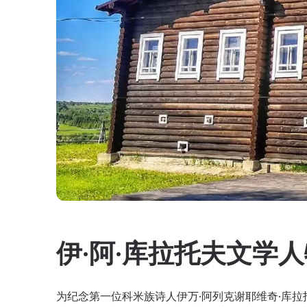
伊·阿·库拉托夫文学
为纪念第一位科米族诗人伊万·阿列克谢耶维奇·库