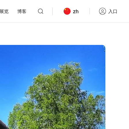
zh
展览
博客
入口