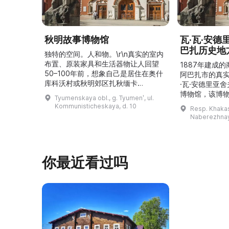
秋明故事博物馆
瓦·瓦·安
巴扎历史地
独特的空间。人和物。\r\n真实的室内
布置、原装家具和生活器物让人回望
1887年建成
50–100年前，想象自己是居住在奥什
阿巴扎市的真
库科沃村或秋明郊区扎秋缅卡
·瓦·安德里亚
（Затюменка）的一座小木屋的居
博物馆，该博物
Tyumenskaya obl., g. Tyumenʹ, ul.
民。\r\n\r\n博物馆的展览再现了我曾
卡斯共和国最佳
Kommunisticheskaya, d. 10
Resp. Khakasi
祖母安娜·科尔尼洛夫娜·奥什库科娃
的陈列以城市
Naberezhnay
（Анна Корниловна Ошкукова）一
–3世纪的历史
家的日常生活场景——她是一位“世代
具、青铜与银
为农”的农妇，其祖先在16世纪末是最
坚固的砖墙环
早从北德维纳（Северна ...
马厩。基普里
你最近看过吗