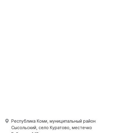
Республика Коми, муниципальный район
Сысольский, село Куратово, местечко