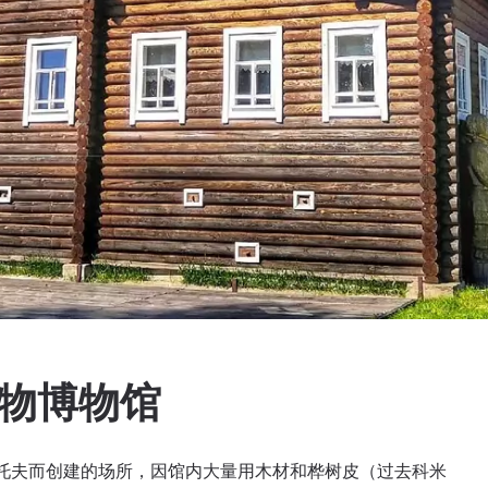
人物博物馆
拉托夫而创建的场所，因馆内大量用木材和桦树皮（过去科米