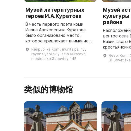
Музей литературных
Музей ист
героев И.А.Куратова
культуры
района
В честь первого поэта коми
Ивана Алексеевича Куратова
Расположенн
было организовано место,
центре села 
которое привлекает внимание
Визингского 
благодаря большому количеству
крестьянских
Respublika Komi, munitsipalʹnyy
интересных экспонатов из
депутатов 19
rayon Sysolʹskiy, selo Kuratovo,
Resp. Komi, S
дерева, бересты,
являющемся 
mestechko Gabovtsy, 14B
ul. Sovet·ska
использовавшихся преж ...
наследием Ре
类似的博物馆