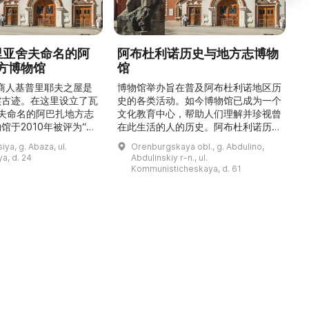
德里亚舍夫命名的阿
阿布杜利诺历史与地方志博物
方博物馆
馆
1
的商人基普里耶夫之屋是
博物馆举办旨在普及阿布杜利诺地区历
实古迹。在这里设立了瓦
史的各类活动。如今博物馆已成为一个
舍夫命名的阿巴扎地方志
文化教育中心，帮助人们理解并珍视曾
馆于2010年被评为“哈
在此生活的人的历史。阿布杜利诺历史
市级博物馆”。博物馆
与地方志博物馆于1966年在当地知名
ya, g. Abaza, ul.
Orenburgskaya obl., g. Abdulino,
及哈卡斯地区自公元前4
人士的倡议下创建。最初位于共产党街
a, d. 24
Abdulinskiy r-n., ul.
为主题，展出有箭头、刀
274号商人沃罗比约夫住宅附属建筑
Kommunisticheskaya, d. 61
质胸针、石磨等。庄园被
内。现址为共产党街61号。馆内常设
绕，院内有宽敞的谷仓和
展览包括“农民小屋”、“阿布杜利诺的
耶夫之屋是了解阿巴扎历
商人”、“战斗荣耀厅”和“阿布杜利诺：
史并度过难忘时光的绝佳场所。 ...
20世纪”。博物馆定期举办旨在推广阿
布杜利诺地区历史 ...