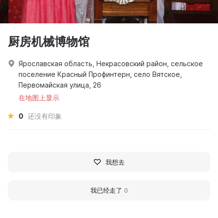
厨房机械博物馆
Ярославская область, Некрасовский район, сельское
поселение Красный Профинтерн, село Вятское,
Первомайская улица, 26
在地图上显示
0
还没有印象
我想去
我已经走了
0