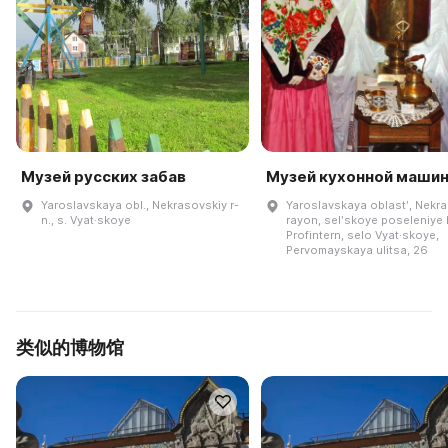
Музей русских забав
Музей кухонной маши
Yaroslavskaya obl., Nekrasovskiy r-
Yaroslavskaya oblastʹ, Nekr
n., s. Vyat·skoye
rayon, selʹskoye poseleniye
Profintern, selo Vyat·skoye,
Pervomayskaya ulitsa, 26
类似的博物馆