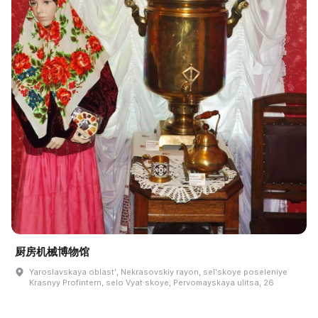
厨房机械博物馆
Yaroslavskaya oblastʹ, Nekrasovskiy rayon, selʹskoye poseleniye
Krasnyy Profintern, selo Vyat·skoye, Pervomayskaya ulitsa, 26