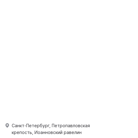
Санкт-Петербург, Петропавловская
крепость, Иоанновский равелин