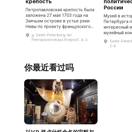
крепость
политиче
России
Петропавловская крепость была
заложена 27 мая 1703 года на
Музей в ист
Заячьем острове в устье реки
Петербурга 
Невы по проекту французского
интересный 
инженера Ж. Г. Ламбера с
музейный ком
g. Sankt-Peterburg, ter.
участием Петра I. Она имеет
посвященный
Petropavlovskaya Krepostʹ, d. 3
Sankt-Peterb
шестиконечную форму и состоит
трагедиям, 
2-4
...
России. Он в
你最近看过吗