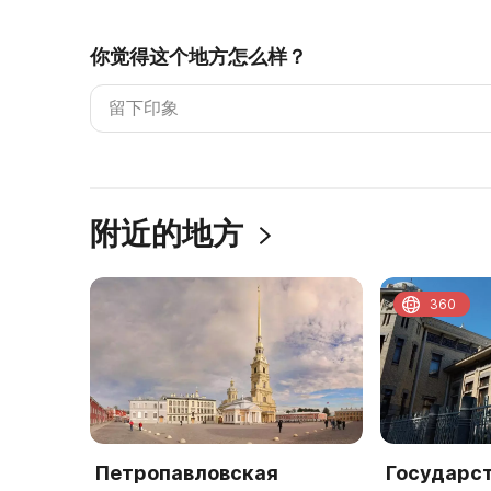
你觉得这个地方怎么样？
附近的地方
360
Петропавловская
Государс