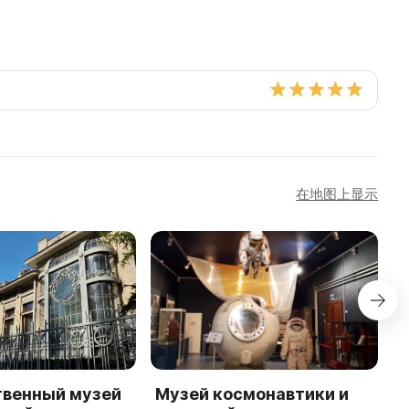
在地图上显示
твенный музей
Музей космонавтики и
М