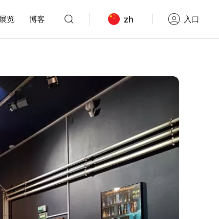
zh
展览
博客
入口