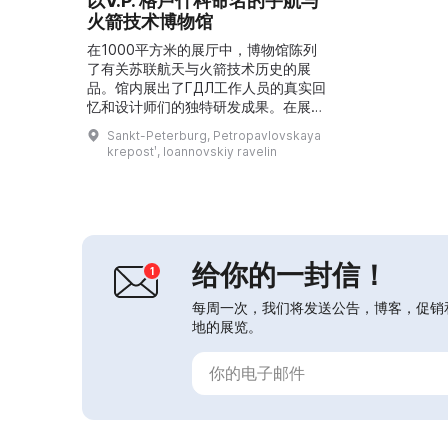
以V.P. 格卢什科命名的宇航与
火箭技术博物馆
在1000平方米的展厅中，博物馆陈列
了有关苏联航天与火箭技术历史的展
品。馆内展出了ГДЛ工作人员的真实回
忆和设计师们的独特研发成果。在展板
上可以看到文件、照片以及飞机、火箭
Sankt-Peterburg, Petropavlovskaya
和发动机的模型。展厅中陈设着第一颗
krepostʹ, Ioannovskiy ravelin
人造卫星、“东方”号宇宙飞船（尤里·
加加林和瓦莲京娜·捷列什科娃曾乘坐
该飞船）以及国际空间站的模型。博物
馆入口处展有测绘卫星“Комета”的返
回舱。这里举办导览、展览、讲座、音
乐会和节庆活动，...
给你的一封信！
每周一次，我们将发送公告，博客，促销
地的展览。