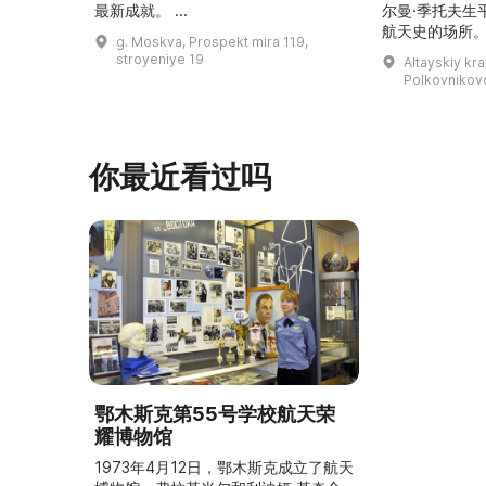
最新成就。 ...
尔曼·季托夫生
航天史的场所。
g. Moskva, Prospekt mira 119,
平方米，收藏有
stroyeniye 19
Altayskiy kra
这里可以看到G
Polkovnikovo,
收藏、照片、
航天器和卫星
宇航员食品，以
V（季托夫版本
你最近看过吗
让人感受到国
溯太空飞 ...
鄂木斯克第55号学校航天荣
耀博物馆
1973年4月12日，鄂木斯克成立了航天