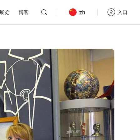
zh
展览
博客
入口