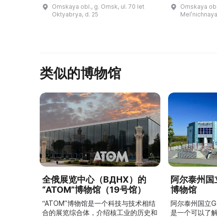
действительность. Посетители
экспонаты дл
Omskaya obl., g. Omsk, ul. 70 let
Omskaya obl.
могут не только видеть, но и
годы, вдохн
Oktyabrya, d. 25
Melʹnichnaya
трогать экспонаты парка, а ...
достижениям
космона ...
类似的博物馆
全俄展览中心（ВДНХ）的
阿尔泰州国立
“ATOM”博物馆（19号馆）
博物馆
“ATOM”博物馆是一个科技与技术相结
阿尔泰州国立G
合的展览综合体，介绍核工业的历史和
是一个可以了