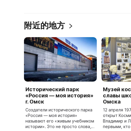
附近的地方
Исторический парк
Музей ко
«Россия — моя история»
славы шко
г. Омск
Омска
Создатели исторического парка
12 апреля 19
«Россия — моя история»
открыт Косми
называют его «живым учебником
Владимир и Л
истории». Это не просто слова, а
первыми, кто