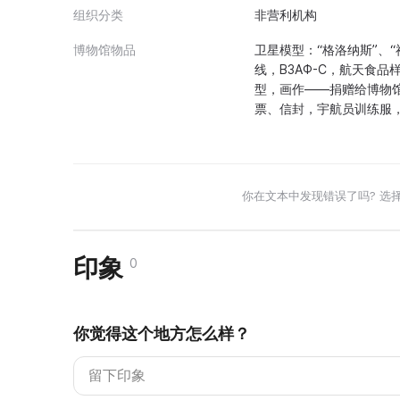
组织分类
非营利机构
博物馆物品
卫星模型：“格洛纳斯”、“
线，ВЗАФ-С，航天食品
型，画作——捐赠给博物
票、信封，宇航员训练服，
你在文本中发现错误了吗? 选
印象
0
你觉得这个地方怎么样？