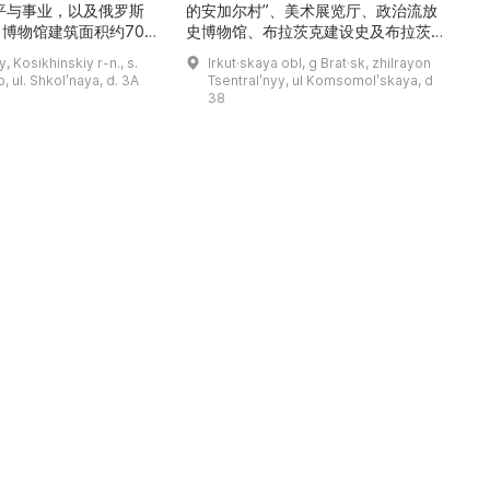
平与事业，以及俄罗斯
的安加尔村”、美术展览厅、政治流放
博物馆建筑面积约700
史博物馆、布拉茨克建设史及布拉茨克
9000多件独特物品。
市史博物馆，以及设有学术图书馆的馆
y, Kosikhinskiy r-n., s.
Irkut·skaya obl, g Brat·sk, zhilrayon
.S.·季托夫的个人物品
藏部。博物馆的主要工作方向为科研、
 ul. Shkolʹnaya, d. 3A
Tsentralʹnyy, ul Komsomolʹskaya, d
带有宇航员签名的报纸、
利用馆藏创建展陈与展览、收集并对馆
38
模型、钱币与奖章收藏、
藏文物进行学术描述、编制与开展讲解
及L-29教练机和“联盟
活动，以及举办艺术沙龙、见面会与节
）”返回舱等展品。展览
庆活动。最有价值的收藏包括：埃文克
产航天的力量与荣耀，追
人的民族学资料及萨满教祭祀用品、
19—20 世纪的圣像与 ...