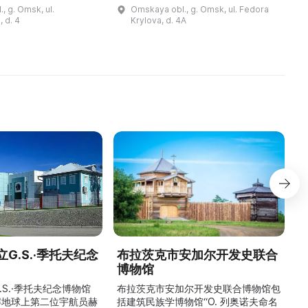
я музея в 1960-е
о наградах, фронтовые письма,
н
, g. Omsk, ul.
Omskaya obl., g. Omsk, ul. Fedora
овленные
материалы, привезенные с мест
к
, d. 4
Krylova, d. 4A
и отечественной
сражений, и воспоминания
д
ветеранов ...
G.S.·季托夫纪念
布拉茨克市安加尔开发史联合
博物馆
\
稳
.S.·季托夫纪念博物馆
布拉茨克市安加尔开发史联合博物馆包
解地球上第二位宇航员赫
括建筑民族学博物馆“О. 列奥诺夫命名