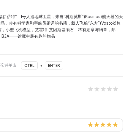
福伊萨特”，I号人造地球卫星，来自“科斯莫斯”(Kosmos)航天器的天
样品，带有科学家和宇航员题词的书籍，载人飞船“东方”(Vostok)模
馆，小型飞机模型，艾霍特-艾因斯基陨石，稀有勋章与胸章，邮
ВЗА——馆藏中最有趣的物品
择它并单击
CTRL
+
ENTER