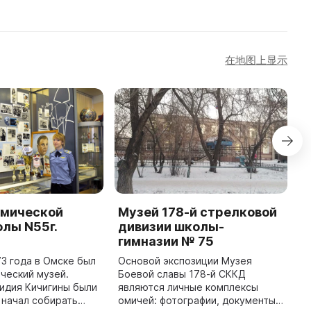
在地图上显示
смической
Музей 178-й стрелковой
М
лы N55г.
дивизии школы-
д
гимназии № 75
т
73 года в Омске был
Основой экспозиции Музея
3
ческий музей.
Боевой славы 178-й СККД
о
идия Кичигины были
являются личные комплексы
т
 начал собирать
омичей: фотографии, документы
к