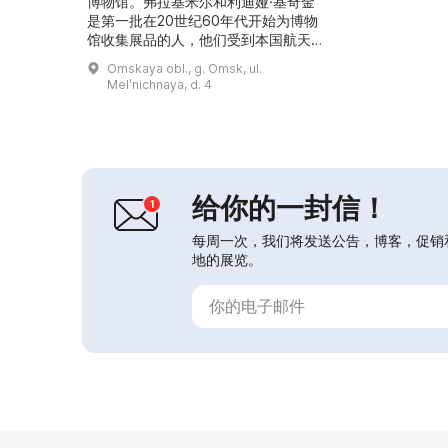
博物馆。弗拉基米尔和利迪娅·基奇金
是第一批在20世纪60年代开始为博物
馆收集展品的人，他们受到本国航天成
就的启发。为此，他们走访了许多与航
Omskaya obl., g. Omsk, ul.
天荣誉相关的地方，结识了科学家、宇
Melʹnichnaya, d. 4
航员、航空老兵、航天企业的工作人员
等。结果建立了一个出色的博物馆，展
示了本国航天的历史和成就。这里可以
看到工具、说明书、服装和其他物品，
还可以观看在宇航飞行期间拍摄的纪录
片。今天，鄂木斯克...
给你的一封信！
每周一次，我们将发送公告，博客，促销
地的展览。