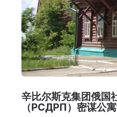
辛比尔斯克集团俄国
（РСДРП）密谋公