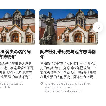
德里亚舍夫命名的阿
阿布杜利诺历史与地方志博物
方博物馆
馆
1
的商人基普里耶夫之屋是
博物馆举办旨在普及阿布杜利诺地区历
实古迹。在这里设立了瓦
史的各类活动。如今博物馆已成为一个
舍夫命名的阿巴扎地方志
文化教育中心，帮助人们理解并珍视曾
馆于2010年被评为“哈
在此生活的人的历史。阿布杜利诺历史
市级博物馆”。博物馆
与地方志博物馆于1966年在当地知名
ya, g. Abaza, ul.
Orenburgskaya obl., g. Abdulino,
及哈卡斯地区自公元前4
人士的倡议下创建。最初位于共产党街
a, d. 24
Abdulinskiy r-n., ul.
为主题，展出有箭头、刀
274号商人沃罗比约夫住宅附属建筑
Kommunisticheskaya, d. 61
质胸针、石磨等。庄园被
内。现址为共产党街61号。馆内常设
绕，院内有宽敞的谷仓和
展览包括“农民小屋”、“阿布杜利诺的
耶夫之屋是了解阿巴扎历
商人”、“战斗荣耀厅”和“阿布杜利诺：