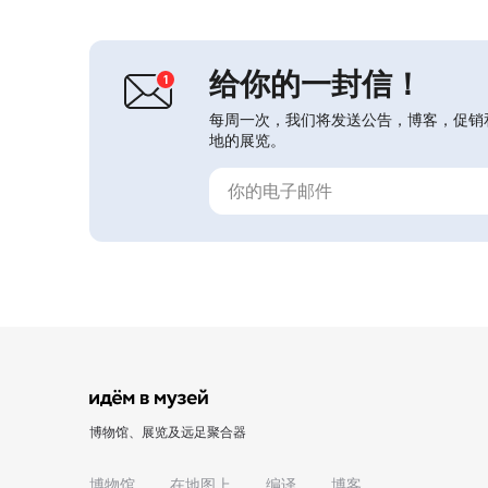
了暗格，用于存放非法图书、党内文件
和武器。这类暗格建在夹层、澡堂、柴
棚、厕所，甚至花园中。...
给你的一封信！
每周一次，我们将发送公告，博客，促销
地的展览。
博物馆、展览及远足聚合器
博物馆
在地图上
编译
博客