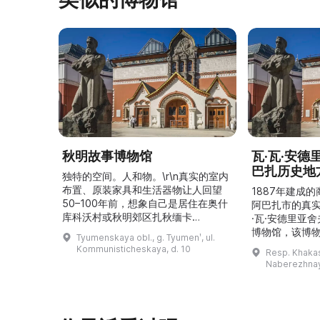
秋明故事博物馆
瓦·瓦·安
巴扎历史地
独特的空间。人和物。\r\n真实的室内
布置、原装家具和生活器物让人回望
1887年建成
50–100年前，想象自己是居住在奥什
阿巴扎市的真
库科沃村或秋明郊区扎秋缅卡
·瓦·安德里亚
（Затюменка）的一座小木屋的居
博物馆，该博物
Tyumenskaya obl., g. Tyumenʹ, ul.
民。\r\n\r\n博物馆的展览再现了我曾
卡斯共和国最佳
Kommunisticheskaya, d. 10
Resp. Khakasi
祖母安娜·科尔尼洛夫娜·奥什库科娃
的陈列以城市
Naberezhnay
（Анна Корниловна Ошкукова）一
–3世纪的历史
家的日常生活场景——她是一位“世代
具、青铜与银
为农”的农妇，其祖先在16世纪末是最
坚固的砖墙环
早从北德维纳（Северна ...
马厩。基普里