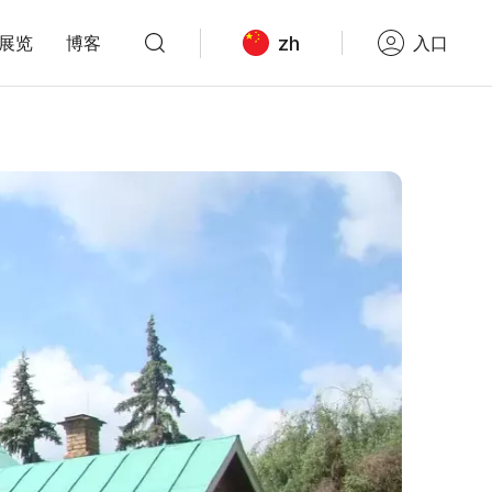
zh
展览
博客
入口