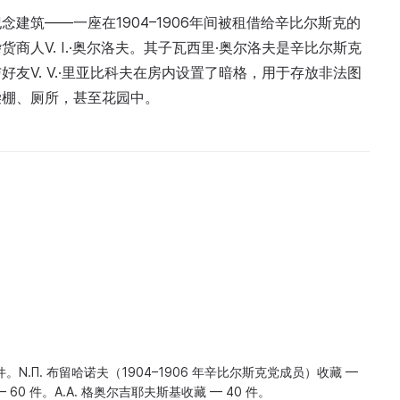
建筑——一座在1904–1906年间被租借给辛比尔斯克的
人V. I.·奥尔洛夫。其子瓦西里·奥尔洛夫是辛比尔斯克
友V. V.·里亚比科夫在房内设置了暗格，用于存放非法图
柴棚、厕所，甚至花园中。
件。N.П. 布留哈诺夫（1904–1906 年辛比尔斯克党成员）收藏 —
— 60 件。A.А. 格奥尔吉耶夫斯基收藏 — 40 件。