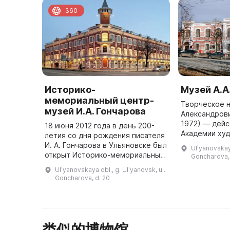
360
Историко-
Музей А.А
мемориальный центр-
Творческое 
музей И.А. Гончарова
Александрови
1972) — дейс
18 июня 2012 года в день 200-
Академии ху
летия со дня рождения писателя
лауреата Ста
И. А. Гончарова в Ульяновске был
Ulʹyanovskaya
премий и Гос
открыт Историко-мемориальный
Goncharova, 
премии РСФСР
центр-музей. Он был создан на
Ulʹyanovskaya obl., g. Ulʹyanovsk, ul.
...
базе уже существовавшего
Goncharova, d. 20
Историко-литературного ...
类似的博物馆