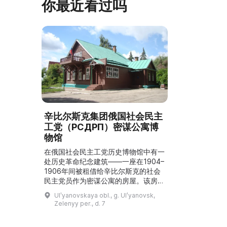
你最近看过吗
辛比尔斯克集团俄国社会民主
工党（РСДРП）密谋公寓博
物馆
在俄国社会民主工党历史博物馆中有一
处历史革命纪念建筑——一座在1904–
1906年间被租借给辛比尔斯克的社会
民主党员作为密谋公寓的房屋。该房屋
属于小杂货商人V. I.·奥尔洛夫。其子瓦
Ulʹyanovskaya obl., g. Ulʹyanovsk,
西里·奥尔洛夫是辛比尔斯克集团俄国
Zelenyy per., d. 7
社会民主工党的组织者和领导者之一。
他与好友V. V.·里亚比科夫在房内设置