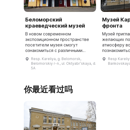
Беломорский
Музей Ка
краеведческий музей
фронта
В новом современном
Музей пригла
экспозиционном пространстве
желающих по
посетители музея смогут
атмосферу в
ознакомиться с различными
познакомитьс
страницами истории
Карельского фро
Resp. Kareliya, g. Belomorsk,
Resp Kareliy
Беломорского Поморья:
Карельского 
Belomorskiy r-n., ul. Oktyabrʹskaya, d.
Bankovskaya
культурой и бытом поморов,
Национально
5A
судостроением и мореходством,
Республики К
стар ...
единс ...
你最近看过吗