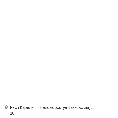
Респ Карелия, г Беломорск, ул Банковская, д
26