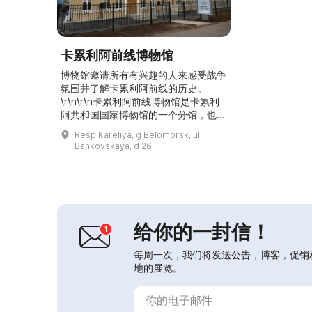
卡累利阿前线博物馆
博物馆邀请所有有兴趣的人来感受战争
氛围并了解卡累利阿前线的历史。
\r\n\r\n卡累利阿前线博物馆是卡累利
阿共和国国家博物馆的一个分馆，也是
唯一一座专门纪念卡累利阿前线的博物
Resp Kareliya, g Belomorsk, ul
馆。它坐落在曾经的卡累利阿前线指挥
Bankovskaya, d 26
部——一座建于1930年代的两层砖砌
学校里。建筑周围有防空洞和火炮。博
物馆采用多媒体技术、现代博物馆学方
法和展陈手段。展览介绍了前线复杂的
自然气候和地形条件，以及在战争期间
成为前线首府的别洛莫...
给你的一封信！
每周一次，我们将发送公告，博客，促销
地的展览。