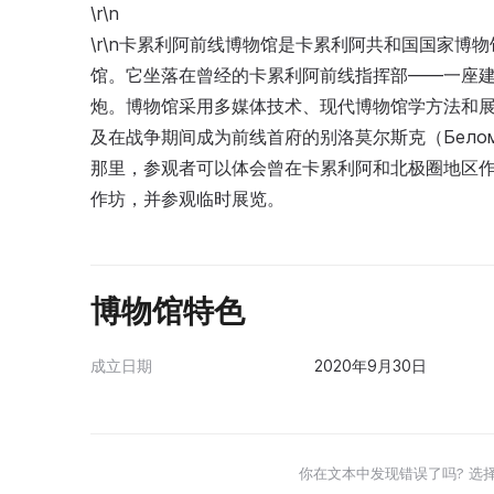
\r\n
\r\n卡累利阿前线博物馆是卡累利阿共和国国家
馆。它坐落在曾经的卡累利阿前线指挥部——一座建
炮。博物馆采用多媒体技术、现代博物馆学方法和
及在战争期间成为前线首府的别洛莫尔斯克（Бело
那里，参观者可以体会曾在卡累利阿和北极圈地区
作坊，并参观临时展览。
博物馆特色
成立日期
2020年9月30日
你在文本中发现错误了吗? 选