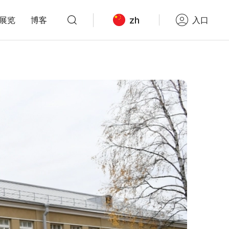
zh
展览
博客
入口