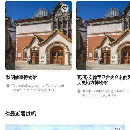
秋明故事博物馆
瓦·瓦·安德里亚舍夫命名的
历史地方博物馆
Tyumenskaya obl., g. Tyumenʹ, ul.
Kommunisticheskaya, d. 10
Resp. Khakasiya, g. Abaza, ul
Naberezhnaya, d. 24
你最近看过吗