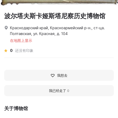
波尔塔夫斯卡娅斯塔尼察历史博物馆
Краснодарский край, Красноармейский р-н., ст-ца.
Полтавская, ул. Красная, д. 104
在地图上显示
0
还没有印象
我想去
我已经走了
0
关于博物馆