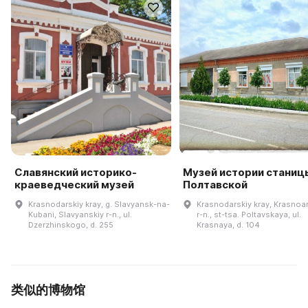
Славянский историко-
Музей истории станиц
краеведческий музей
Полтавской
Krasnodarskiy kray, g. Slavyansk-na-
Krasnodarskiy kray, Krasnoa
Kubani, Slavyanskiy r-n., ul.
r-n., st-tsa. Poltavskaya, ul.
Dzerzhinskogo, d. 255
Krasnaya, d. 104
类似的博物馆