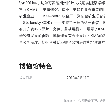
\r\n2011年，别尔哥罗德州州长叶夫根尼·斯捷潘
常（KMA）历史博物馆。这座历史建筑具有重要的区
矿业企业——“KMAруда”联合厂、列别金矿业联合公
（Stoilensky GOK）——支持了州长的这一倡
有真实资料（照片、文件、劳动用品），展示了KM
会经济发展的贡献。博物馆设有五个展厅：KMA的发
合公司展厅、斯托伊林矿业联合公司展厅和地质展
博物馆特色
成立日期
2012年9月11日
你在文本中发现错误了吗? 选