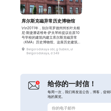
库尔斯克磁异常历史博物馆
\r\n2011年，别尔哥罗德州州长叶夫根
尼·斯捷潘诺维奇·萨夫琴科提议在原10
号学校的建筑内建立库尔斯克磁异常
（KMA）历史博物馆。这座历史建筑
具有重要的区域意义：2013年它迎来
Belgorodskaya obl, g Gubkin, ul
了100周年。古布金市区政府以及矿业
Belgorodskaya, d 349
企业——“KMAруда”联合厂、列别金
矿业联合公司（Lebedinsky GOK）和
斯托伊林矿业联合公司（Stoilensky
GOK）——支持了州长的这一倡议。
博物馆于2012年...
给你的一封信！
每周一次，我们将发送公告，博客，促销
地的展览。