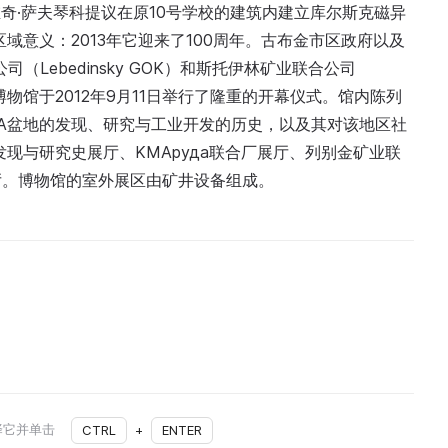
诺维奇·萨夫琴科提议在原10号学校的建筑内建立库尔斯克磁异
域意义：2013年它迎来了100周年。古布金市区政府以及
司（Lebedinsky GOK）和斯托伊林矿业联合公司
议。博物馆于2012年9月11日举行了隆重的开幕仪式。馆内陈列
A盆地的发现、研究与工业开发的历史，以及其对该地区社
现与研究史展厅、KMAруда联合厂展厅、列别金矿业联
厅。博物馆的室外展区由矿井设备组成。
择它并单击
CTRL
+
ENTER