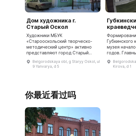
Дом художника г.
Губкинск
Старый Оскол
краеведч
Художники МБУК
Формировани
«Старооскольский творческо-
Губкинского 
методический центр» активно
музея начало
представляют город Старый
годов. Главн
Оскол на международных,
"КМАруда" С
Belgorodskaya obl, g Staryy Oskol, ul
Belgorodskay
всероссийских и региональных
Борисов нача
9 Yanvarya, d 5
Kirova, d 1
фестивалях и конкурсах. В
минералы и 
отделе изобразительного и ...
находки, ...
你最近看过吗