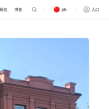
zh
展览
博客
入口