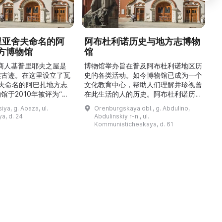
德里亚舍夫命名的阿
阿布杜利诺历史与地方志博物
方博物馆
馆
1
的商人基普里耶夫之屋是
博物馆举办旨在普及阿布杜利诺地区历
实古迹。在这里设立了瓦
史的各类活动。如今博物馆已成为一个
舍夫命名的阿巴扎地方志
文化教育中心，帮助人们理解并珍视曾
馆于2010年被评为“哈
在此生活的人的历史。阿布杜利诺历史
市级博物馆”。博物馆
与地方志博物馆于1966年在当地知名
ya, g. Abaza, ul.
Orenburgskaya obl., g. Abdulino,
及哈卡斯地区自公元前4
人士的倡议下创建。最初位于共产党街
a, d. 24
Abdulinskiy r-n., ul.
为主题，展出有箭头、刀
274号商人沃罗比约夫住宅附属建筑
Kommunisticheskaya, d. 61
质胸针、石磨等。庄园被
内。现址为共产党街61号。馆内常设
绕，院内有宽敞的谷仓和
展览包括“农民小屋”、“阿布杜利诺的
耶夫之屋是了解阿巴扎历
商人”、“战斗荣耀厅”和“阿布杜利诺：
史并度过难忘时光的绝佳场所。 ...
20世纪”。博物馆定期举办旨在推广阿
布杜利诺地区历史 ...