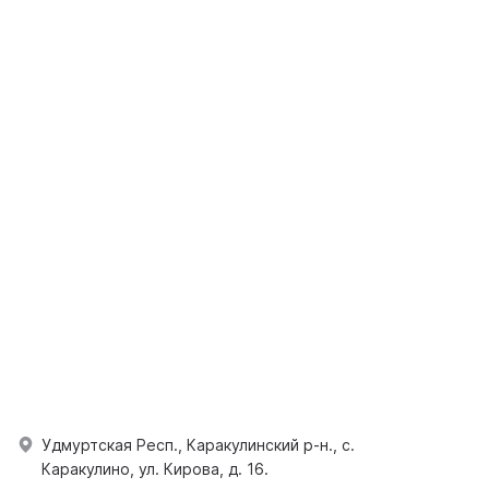
Удмуртская Респ., Каракулинский р-н., с.
Каракулино, ул. Кирова, д. 16.