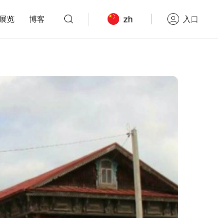
zh
展览
博客
入口