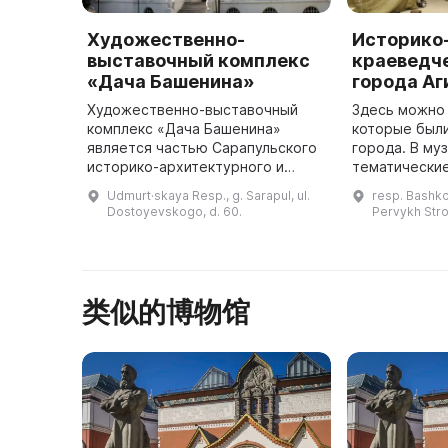
Художественно-
Историко
выставочный комплекс
краеведч
«Дача Башенина»
города Аг
Художественно-выставочный
Здесь можно
комплекс «Дача Башенина»
которые были
является частью Сарапульского
города. В му
историко-архитектурного и
тематические
художественного музея-
том числе ма
Udmurt·skaya Resp., g. Sarapul, ul.
resp. Bashkor
заповедника, который входит в
традиционны
Dostoyevskogo, d. 60.
Pervykh Stro
число памятников архитектуры
Музей предла
федерального ...
...
类似的博物馆