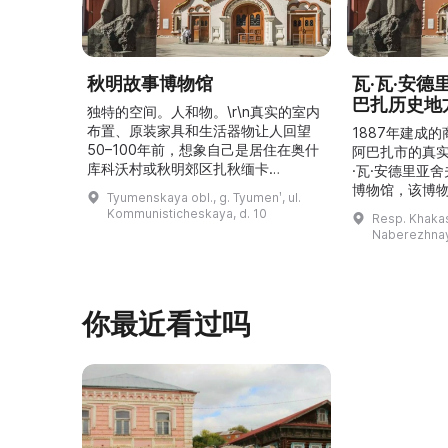
秋明故事博物馆
瓦·瓦·安
巴扎历史地
独特的空间。人和物。\r\n真实的室内
布置、原装家具和生活器物让人回望
1887年建成
50–100年前，想象自己是居住在奥什
阿巴扎市的真
库科沃村或秋明郊区扎秋缅卡
·瓦·安德里亚
（Затюменка）的一座小木屋的居
博物馆，该博物
Tyumenskaya obl., g. Tyumenʹ, ul.
民。\r\n\r\n博物馆的展览再现了我曾
卡斯共和国最佳
Kommunisticheskaya, d. 10
Resp. Khakasi
祖母安娜·科尔尼洛夫娜·奥什库科娃
的陈列以城市
Naberezhnay
（Анна Корниловна Ошкукова）一
–3世纪的历史
家的日常生活场景——她是一位“世代
具、青铜与银
为农”的农妇，其祖先在16世纪末是最
坚固的砖墙环
早从北德维纳（Северна ...
马厩。基普里
你最近看过吗