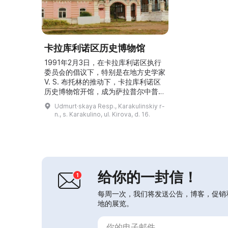
卡拉库利诺区历史博物馆
1991年2月3日，在卡拉库利诺区执行
委员会的倡议下，特别是在地方史学家
V. S. 布托林的推动下，卡拉库利诺区
历史博物馆开馆，成为萨拉普尔中普里
卡姆耶历史与文化博物馆的分馆。博物
Udmurt·skaya Resp., Karakulinskiy r-
馆位于商人伊拉里昂·弗捷耶维奇·韦德
n., s. Karakulino, ul. Kirova, d. 16.
尔尼科夫曾经的宅第，该宅后来归其子
所有。该建筑是19世纪末至20世纪初
木结构建筑的纪念性建筑。博物馆的陈
列由若干主要部分组成：卡拉库利诺区
史展区、商人展区、自然展区、考古展
区、卫国战争...
给你的一封信！
每周一次，我们将发送公告，博客，促销
地的展览。