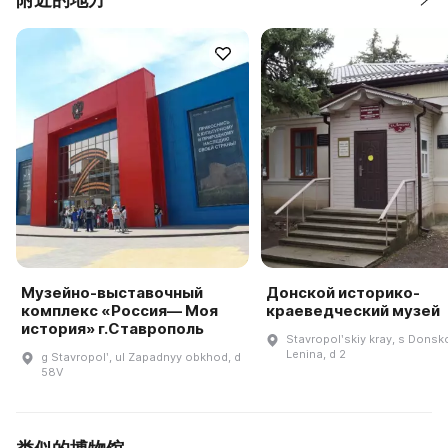
Музейно-выставочный
Донской историко-
комплекс «Россия— Моя
краеведческий музей
история» г.Ставрополь
Stavropolʹskiy kray, s Donsko
Lenina, d 2
g Stavropolʹ, ul Zapadnyy obkhod, d
58V