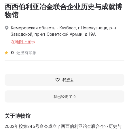
西西伯利亚冶金联合企业历史与成就博
物馆
Кемеровская область - Кузбасс, г Новокузнецк, р-н
Заводской, пр-кт Советской Армии, д 19А
在地图上显示
0
还没有印象
我想去
我已经走了
0
关于博物馆
2002年按第245号命令成立了西西伯利亚冶金联合企业历史与