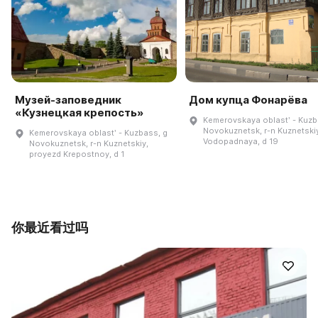
Музей-заповедник
Дом купца Фонарёва
«Кузнецкая крепость»
Kemerovskaya oblastʹ - Kuzb
Novokuznetsk, r-n Kuznetskiy
Kemerovskaya oblastʹ - Kuzbass, g
Vodopadnaya, d 19
Novokuznetsk, r-n Kuznetskiy,
proyezd Krepostnoy, d 1
你最近看过吗