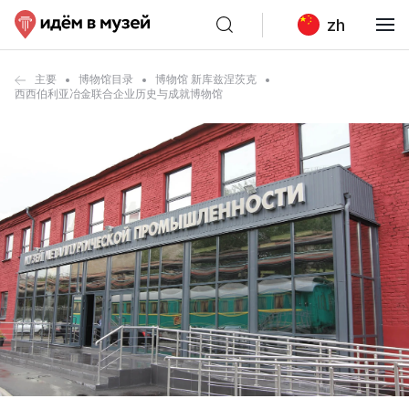
zh
主要
博物馆目录
博物馆 新库兹涅茨克
西西伯利亚冶金联合企业历史与成就博物馆