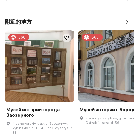
附近的地方
360
360
Музей истории города
Музей истории г. Боро
Заозерного
Krasnoyarskiy kray, g. Borodi
Oktyabrʹskaya, d. 56
Krasnoyarskiy kray, g. Zaozernyy,
Rybinskiy r-n., ul. 40 let Oktyabrya, d.
38