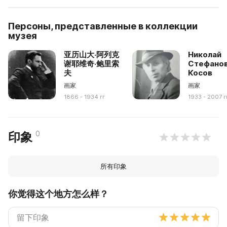
Персоны, представленные в коллекции
музея
亚历山大·阿列克
Николай
谢耶维奇·鲍里索
Стефано
夫
Косов
画家
画家
1866 - 1934 гг
1933 - 2007 г
0
印象
所有印象
你觉得这个地方怎么样？