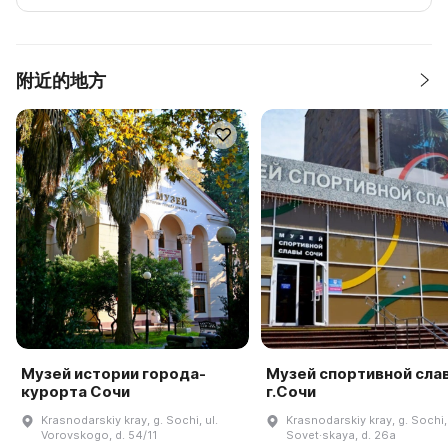
附近的地方
Музей истории города-
Музей спортивной сла
курорта Сочи
г.Сочи
Krasnodarskiy kray, g. Sochi, ul.
Krasnodarskiy kray, g. Sochi, 
Vorovskogo, d. 54/11
Sovet·skaya, d. 26a