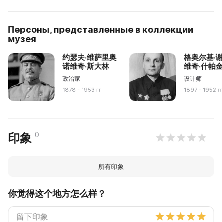
Персоны, представленные в коллекции
музея
约瑟夫·维萨里奥
格奥尔基·
诺维奇·斯大林
维奇·什帕
政治家
设计师
1878 - 1953 гг
1897 - 1952 г
0
印象
所有印象
你觉得这个地方怎么样？