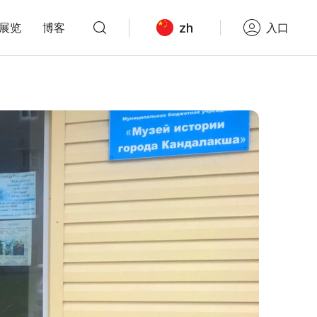
zh
展览
博客
入口