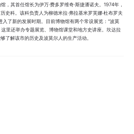
馆，其首任馆长为伊万·费多罗维奇·斯捷潘诺夫。1974年，
历史科。该科负责人为柳德米拉·弗拉基米罗芙娜·杜布罗夫
馆进入了新的发展时期。目前博物馆有两个常设展览：“波莫
”。这里还举办专题展览、博物馆课堂和地方史讲座。坎达拉
能够了解该市的历史及波莫尔人的生产活动。