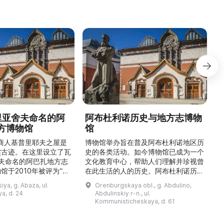
德里亚舍夫命名的阿
阿布杜利诺历史与地方志博物
方博物馆
馆
1
的商人基普里耶夫之屋是
博物馆举办旨在普及阿布杜利诺地区历
实古迹。在这里设立了瓦
史的各类活动。如今博物馆已成为一个
舍夫命名的阿巴扎地方志
文化教育中心，帮助人们理解并珍视曾
馆于2010年被评为“哈
在此生活的人的历史。阿布杜利诺历史
市级博物馆”。博物馆
与地方志博物馆于1966年在当地知名
ya, g. Abaza, ul.
Orenburgskaya obl., g. Abdulino,
及哈卡斯地区自公元前4
人士的倡议下创建。最初位于共产党街
a, d. 24
Abdulinskiy r-n., ul.
为主题，展出有箭头、刀
274号商人沃罗比约夫住宅附属建筑
Kommunisticheskaya, d. 61
质胸针、石磨等。庄园被
内。现址为共产党街61号。馆内常设
绕，院内有宽敞的谷仓和
展览包括“农民小屋”、“阿布杜利诺的