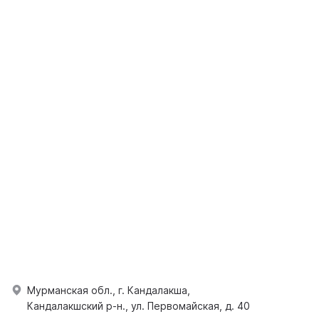
Мурманская обл., г. Кандалакша,
Кандалакшский р-н., ул. Первомайская, д. 40