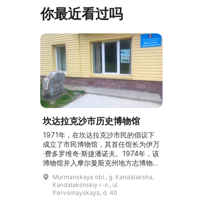
早从北德维纳（Северна ...
马厩。基普里
你最近看过吗
坎达拉克沙市历史博物馆
1971年，在坎达拉克沙市民的倡议下
成立了市民博物馆，其首任馆长为伊万
·费多罗维奇·斯捷潘诺夫。1974年，该
博物馆并入摩尔曼斯克州地方志博物
馆，成为城市历史科。该科负责人为柳
Murmanskaya obl., g. Kandalaksha,
德米拉·弗拉基米罗芙娜·杜布罗夫斯卡
Kandalakshskiy r-n., ul.
娅。2000年，该科移交给市政府管
Pervomayskaya, d. 40
理，博物馆进入了新的发展时期。目前
博物馆有两个常设展览：“波莫尔人的
生产与生活”和“坎达拉克沙方向的战斗