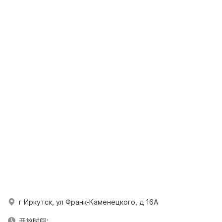
г Иркутск, ул Франк-Каменецкого, д 16А
开放时间: