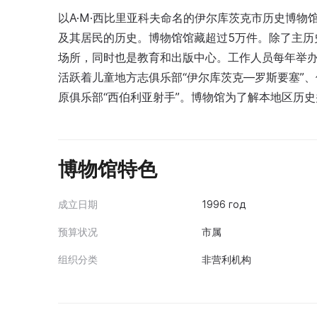
以A·M·西比里亚科夫命名的伊尔库茨克市历史博物
及其居民的历史。博物馆馆藏超过5万件。除了主历
场所，同时也是教育和出版中心。工作人员每年举办“
活跃着儿童地方志俱乐部“伊尔库茨克—罗斯要塞”、
原俱乐部“西伯利亚射手”。博物馆为了解本地区历
博物馆特色
成立日期
1996 год
预算状况
市属
组织分类
非营利机构