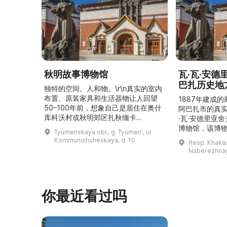
秋明故事博物馆
瓦·瓦·安
巴扎历史地
独特的空间。人和物。\r\n真实的室内
布置、原装家具和生活器物让人回望
1887年建成
50–100年前，想象自己是居住在奥什
阿巴扎市的真
库科沃村或秋明郊区扎秋缅卡
·瓦·安德里亚
（Затюменка）的一座小木屋的居
博物馆，该博物
Tyumenskaya obl., g. Tyumenʹ, ul.
民。\r\n\r\n博物馆的展览再现了我曾
卡斯共和国最佳
Kommunisticheskaya, d. 10
Resp. Khakasi
祖母安娜·科尔尼洛夫娜·奥什库科娃
的陈列以城市
Naberezhnay
（Анна Корниловна Ошкукова）一
–3世纪的历史
家的日常生活场景——她是一位“世代
具、青铜与银
为农”的农妇，其祖先在16世纪末是最
坚固的砖墙环
早从北德维纳（Северна ...
马厩。基普里
你最近看过吗