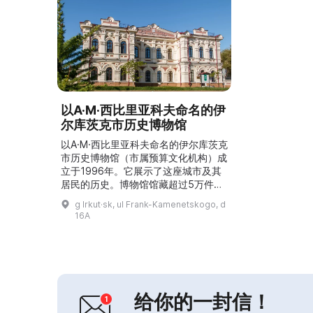
以A·M·西比里亚科夫命名的伊
尔库茨克市历史博物馆
以A·M·西比里亚科夫命名的伊尔库茨克
市历史博物馆（市属预算文化机构）成
立于1996年。它展示了这座城市及其
居民的历史。博物馆馆藏超过5万件。
除了主历史部之外，博物馆还有四个分
g Irkut·sk, ul Frank-Kamenetskogo, d
馆。它成为休闲和公共聚会的场所，同
16A
时也是教育和出版中心。工作人员每年
举办“我的城市”和“西比里亚科夫读书
会”两场会议。博物馆周边活跃着儿童
地方志俱乐部“伊尔库茨克—罗斯要
塞”、俱乐部“会面”、交谊舞爱好者俱
乐部“怀旧”以及军...
给你的一封信！