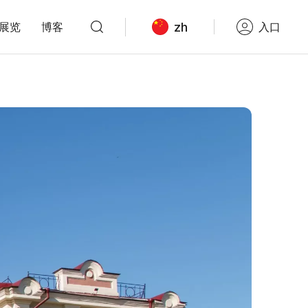
zh
展览
博客
入口