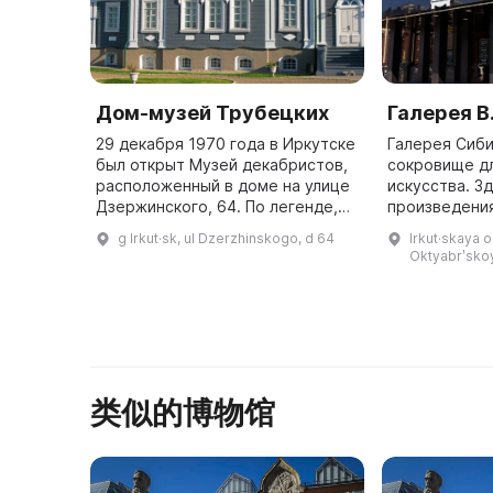
Дом-музей Трубецких
Галерея В
29 декабря 1970 года в Иркутске
Галерея Сиби
был открыт Музей декабристов,
сокровище д
расположенный в доме на улице
искусства. З
Дзержинского, 64. По легенде,
произведения
он принадлежал семье
разных стран
g Irkut·sk, ul Dzerzhinskogo, d 64
Irkut·skaya obl
декабриста Сергея Петровича
экспозиции 
Oktyabrʹskoy
Трубецкого. Историки предпола
произведения
...
с
类似的博物馆