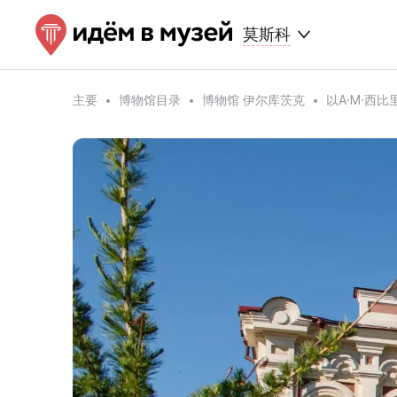
莫斯科
主要
博物馆目录
博物馆 伊尔库茨克
以A·M·西