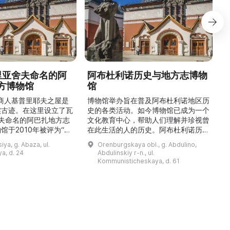
德里亚舍夫命名的阿
阿布杜利诺历史与地方志博物
方博物馆
馆
1
的商人基普里耶夫之屋是
博物馆举办旨在普及阿布杜利诺地区历
实古迹。在这里设立了瓦
史的各类活动。如今博物馆已成为一个
舍夫命名的阿巴扎地方志
文化教育中心，帮助人们理解并珍视曾
馆于2010年被评为“哈
在此生活的人的历史。阿布杜利诺历史
市级博物馆”。博物馆
与地方志博物馆于1966年在当地知名
ya, g. Abaza, ul.
Orenburgskaya obl., g. Abdulino,
及哈卡斯地区自公元前4
人士的倡议下创建。最初位于共产党街
a, d. 24
Abdulinskiy r-n., ul.
为主题，展出有箭头、刀
274号商人沃罗比约夫住宅附属建筑
Kommunisticheskaya, d. 61
质胸针、石磨等。庄园被
内。现址为共产党街61号。馆内常设
绕，院内有宽敞的谷仓和
展览包括“农民小屋”、“阿布杜利诺的
耶夫之屋是了解阿巴扎历
商人”、“战斗荣耀厅”和“阿布杜利诺：
史并度过难忘时光的绝佳场所。 ...
20世纪”。博物馆定期举办旨在推广阿
布杜利诺地区历史 ...