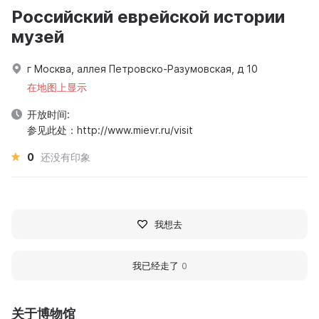
Российский еврейской истории
музей
г Москва, аллея Петровско-Разумовская, д 10
在地图上显示
开放时间:
参见此处：http://www.mievr.ru/visit
0
还没有印象
我想去
我已经走了
0
关于博物馆