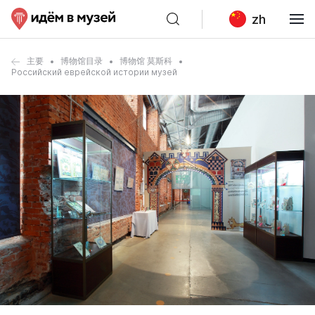
zh
主要
博物馆目录
博物馆 莫斯科
Российский еврейской истории музей