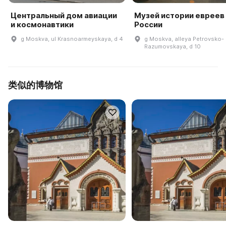
Центральный дом авиации
Музей истории евреев
и космонавтики
России
g Moskva, ul Krasnoarmeyskaya, d 4
g Moskva, alleya Petrovsko-
Razumovskaya, d 10
类似的博物馆