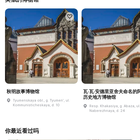
秋明故事博物馆
瓦·瓦·安德里亚舍夫命名的
历史地方博物馆
Tyumenskaya obl., g. Tyumenʹ, ul.
Kommunisticheskaya, d. 10
Resp. Khakasiya, g. Abaza, ul
Naberezhnaya, d. 24
你最近看过吗