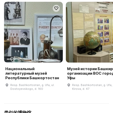
Национальный
Музей истории Башки
литературный музей
организации ВОС горо
Республики Башкортостан
Уфы
Resp. Bashkortostan, g. Ufa, ul.
Resp. Bashkortostan, g. Ufa, 
Dostoyevskogo, d. 160
Kirova, d. 47
类似的博物馆