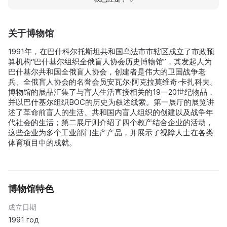
关于博物馆
1991年，在巴什科尔托斯坦共和国乌法市市辖区成立了市政预
算机构“巴什基尔组织全俄盲人协会历史博物馆”，其发起人为
巴什基尔共和国全俄盲人协会，创建者是伟大的卫国战争老
兵、全俄盲人协会的名誉会员安瓦尔·阿克拉莫维奇·卡扎科夫。
博物馆的展品汇集了与盲人生活直接相关的19—20世纪物品，
并以巴什基尔组织ВОС的历史为叙述线索。第一展厅的展览讲
述了革命前盲人的生活、共和国内盲人组织的创建以及战争年
代社会的生活；第二展厅则介绍了四个教产结合企业的活动，
这些企业为多个工业部门生产产品，并展示了视障人士在各类
体育项目中的成就。
博物馆特色
成立日期
1991 год