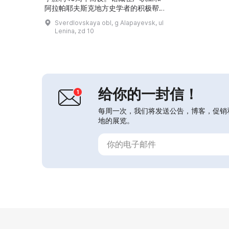
阿拉帕耶夫斯克地方史学者的积极帮助
下建立。最初展品以卫国战争时期的实
Sverdlovskaya obl, g Alapayevsk, ul
物为主：士兵与军官的服装、前线来
Lenina, zd 10
信、奖章与表彰文件、战死通知及其他
信件。 1994年，为纪念阿拉帕耶夫斯
克冶金厂290周年，博物馆开设了历史
展厅，展示这家最古老的建市企业的历
史。这里可以看到铸铁熔炼和铁加工业
厂的缩微模型、由伊...
给你的一封信！
每周一次，我们将发送公告，博客，促销
地的展览。