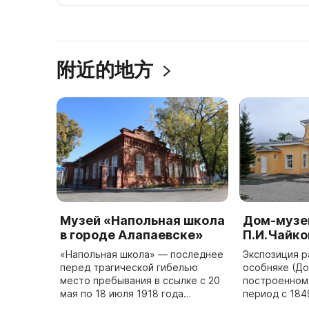
附近的地方
Музей «Напольная школа
Дом-музе
в городе Алапаевске»
П.И.Чайко
«Напольная школа» — последнее
Экспозиция р
перед трагической гибелью
особняке (Д
место пребывания в ссылке с 20
построенном 
мая по 18 июля 1918 года
период с 184
представителей Российского
управляющим