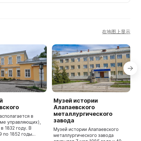
在地图上显示
й
Музей истории
М
вского
Алапаевского
и
металлургического
асполагается в
М
завода
оме управляющих),
и
в 1832 году. В
г
Музей истории Алапаевского
9 по 1852 годы
к
металлургического завода
 Алапаевским
Г