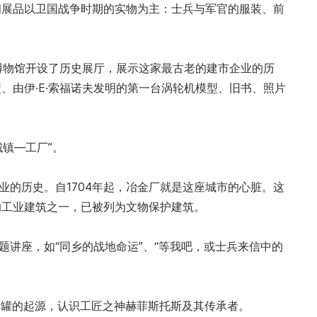
初展品以卫国战争时期的实物为主：士兵与军官的服装、前
，博物馆开设了历史展厅，展示这家最古老的建市企业的历
、由伊·Е·索福诺夫发明的第一台涡轮机模型、旧书、照片
城镇—工厂”。
业的历史。自1704年起，冶金厂就是这座城市的心脏。这
的工业建筑之一，已被列为文物保护建筑。
题讲座，如“同乡的战地命运”、“等我吧，或士兵来信中的
与陶罐的起源，认识工匠之神赫菲斯托斯及其传承者。