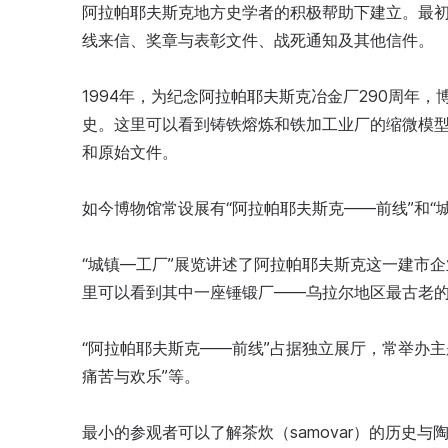
阿拉帕耶夫斯克地方史学者的积极帮助下建立。最
线来信、奖章与表彰文件、战死通知及其他信件。
1994年，为纪念阿拉帕耶夫斯克冶金厂290周年
史。这里可以看到铸铁熔炼和铁加工业厂的缩微模型
和原始文件。
如今博物馆常设展有“阿拉帕耶夫斯克——前线”和“
“城镇—工厂”展览讲述了阿拉帕耶夫斯克这一建市企
里可以看到其中一座锤锻厂——乌拉尔地区最古老
“阿拉帕耶夫斯克——前线”占据独立展厅，常举办主
痛苦与欢乐”等。
最小的参观者可以了解茶炊（samovar）的历史