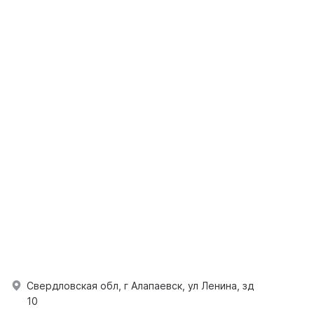
Свердловская обл, г Алапаевск, ул Ленина, зд
10