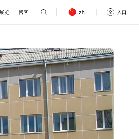
zh
展览
博客
入口