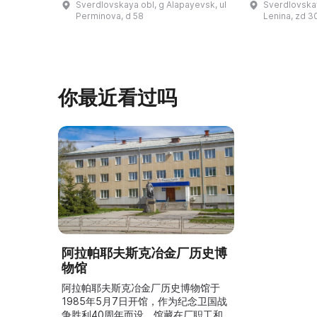
Sverdlovskaya obl, g Alapayevsk, ul
Sverdlovskay
императорского дома. Они были
горным округ
Perminova, d 58
Lenina, zd 3
убиты на шахте Межная
Петрович Чай
представи ...
你最近看过吗
阿拉帕耶夫斯克冶金厂历史博
物馆
阿拉帕耶夫斯克冶金厂历史博物馆于
1985年5月7日开馆，作为纪念卫国战
争胜利40周年而设。馆藏在厂职工和