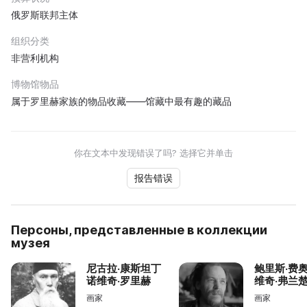
俄罗斯联邦主体
组织分类
非营利机构
博物馆物品
属于罗里赫家族的物品收藏——馆藏中最有趣的藏品
你在文本中发现错误了吗? 选择它并单击
报告错误
Персоны, представленные в коллекции
музея
尼古拉·康斯坦丁
鲍里斯·费
诺维奇·罗里赫
维奇·弗兰
画家
画家