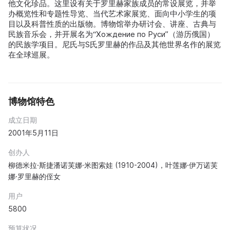
他文化珍品。这里设有关于罗里赫家族成员的常设展览，并举
办概览性和专题性导览、当代艺术家展览、面向中小学生的项
目以及科普性质的出版物。博物馆举办研讨会、讲座、古典与
民族音乐会，并开展名为“Хождение по Руси”（游历俄国）
的民族学项目。尼氏与S氏罗里赫的作品及其他世界名作的展览
在全球巡展。
博物馆特色
成立日期
2001年5月11日
创办人
柳德米拉·斯捷潘诺芙娜·米图索娃 (1910-2004)，叶莲娜·伊万诺芙
娜·罗里赫的侄女
用户
5800
预算状况