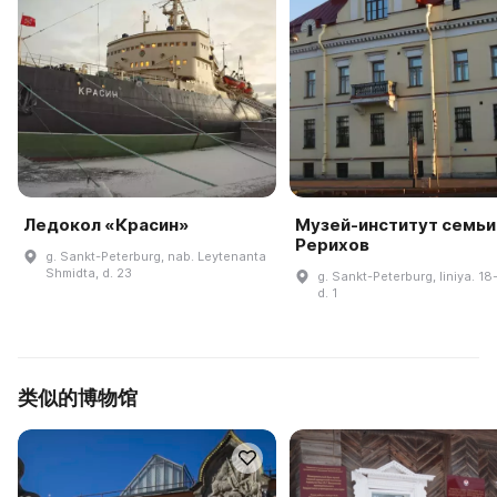
Ледокол «Красин»
Музей-институт семьи
Рерихов
g. Sankt-Peterburg, nab. Leytenanta
Shmidta, d. 23
g. Sankt-Peterburg, liniya. 18-
d. 1
类似的博物馆