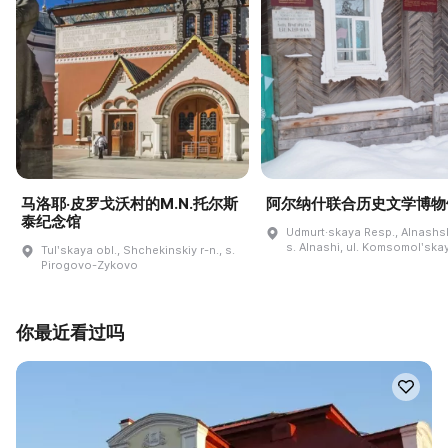
马洛耶·皮罗戈沃村的M.N.托尔斯
阿尔纳什联合历史文学博物
泰纪念馆
Udmurt·skaya Resp., Alnashski
s. Alnashi, ul. Komsomolʹskay
Tulʹskaya obl., Shchekinskiy r-n., s.
Pirogovo-Zykovo
你最近看过吗