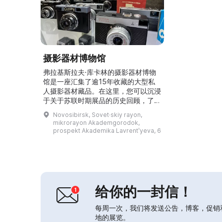
摄影器材博物馆
弗拉基斯拉夫·库卡林的摄影器材博物
馆是一座汇集了逾15年收藏的大型私
人摄影器材藏品。在这里，您可以沉浸
于关于苏联时期展品的历史回顾，了解
我国摄影发展的历程，并发现关于当时
Novosibirsk, Sovet·skiy rayon,
相机与摄影器材制作的趣闻。 如果您
mikrorayon Akademgorodok,
希望学习拍摄和冲洗照片，博物馆还提
prospekt Akademika Lavrentʹyeva, 6
供工作坊，教授您使用胶片相机和摄影
材料的技能。...
给你的一封信！
每周一次，我们将发送公告，博客，促销
地的展览。