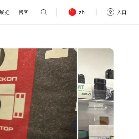
zh
展览
博客
入口