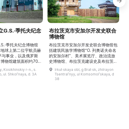
G.S.·季托夫纪念
布拉茨克市安加尔开发史联合
博物馆
\
稳
.S.·季托夫纪念博物馆
布拉茨克市安加尔开发史联合博物馆包
解地球上第二位宇航员赫
括建筑民族学博物馆“О. 列奥诺夫命名
平与事业，以及俄罗斯
的安加尔村”、美术展览厅、政治流放
博物馆建筑面积约700
史博物馆、布拉茨克建设史及布拉茨克
9000多件独特物品。
市史博物馆，以及设有学术图书馆的馆
y, Kosikhinskiy r-n., s.
Irkut·skaya obl, g Brat·sk, zhilrayon
.S.·季托夫的个人物品
藏部。博物馆的主要工作方向为科研、
 ul. Shkolʹnaya, d. 3A
Tsentralʹnyy, ul Komsomolʹskaya, d
带有宇航员签名的报纸、
利用馆藏创建展陈与展览、收集并对馆
38
模型、钱币与奖章收藏、
藏文物进行学术描述、编制与开展讲解
及L-29教练机和“联盟
活动，以及举办艺术沙龙、见面会与节
）”返回舱等展品。展览
庆活动。最有价值的收藏包括：埃文克
产航天的力量与荣耀，追
人的民族学资料及萨满教祭祀用品、
19—20 世纪的圣像与 ...