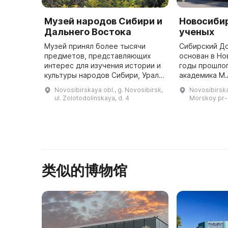
Музей народов Сибири и
Новосиби
Дальнего Востока
ученых
Музей принял более тысячи
Сибирский Д
предметов, представляющих
основан в Но
интерес для изучения истории и
годы прошлог
культуры народов Сибири, Урала
академика М.
и Дальнего Востока. Основные
который про
Novosibirskaya obl., g. Novosibirsk,
Novosibirska
экспозиции рассказывают о
традицию со
ul. Zolotodolinskaya, d. 4
Morskoy pr-k
культуре и истории народов
учреждений 
Сиби ...
类似的博物馆