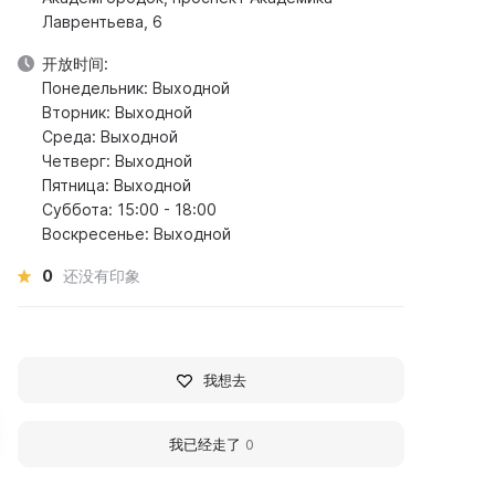
Лаврентьева, 6
开放时间:
Понедельник: Выходной
Вторник: Выходной
Среда: Выходной
Четверг: Выходной
Пятница: Выходной
Суббота: 15:00 - 18:00
Воскресенье: Выходной
0
还没有印象
我想去
我已经走了
0