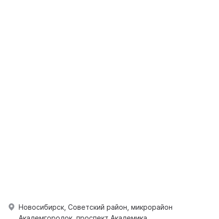
Новосибирск, Советский район, микрорайон
Академгородок, проспект Академика