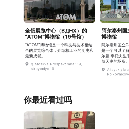
全俄展览中心（ВДНХ）的
阿尔泰州国立
“ATOM”博物馆（19号馆）
博物馆
“ATOM”博物馆是一个科技与技术相结
阿尔泰州国立G
合的展览综合体，介绍核工业的历史和
是一个可以了
最新成就。 ...
尔曼·季托夫生
航天史的场所。
g. Moskva, Prospekt mira 119,
平方米，收藏有
stroyeniye 19
Altayskiy kra
这里可以看到G
Polkovnikovo,
收藏、照片、
航天器和卫星
宇航员食品，以
V（季托夫版本
你最近看过吗
让人感受到国
溯太空飞 ...